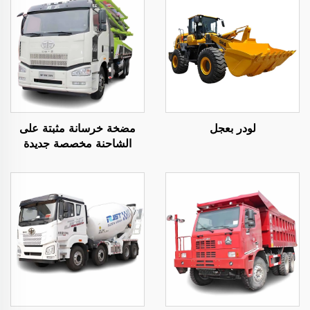
لودر بعجل
مضخة خرسانة مثبتة على
الشاحنة مخصصة جديدة
ومستعملة من زومليون
بطول 50 م 60 م وسعة 16
م³ للبيع