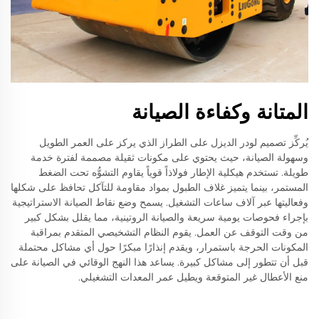
المتانة وكفاءة الصيانة
يُركِّز تصميم لودر الديزل على الطراز الذي يركز على العمر الطويل
وسهولة الصيانة، حيث يحتوي على مكونات ثقيلة مصممة لفترة خدمة
طويلة. تستخدم هيكلية الإطار فولاذاً قوياً يقاوم التشوُّه تحت الضغط
المستمر، بينما يتميز غلاف الطبول بمواد مقاومة للتآكل تحافظ على شكلها
وفعاليتها عبر آلاف ساعات التشغيل. يسمح وضع نقاط الصيانة الاستراتيجية
بإجراء فحوصات يومية سريعة والصيانة الروتينية، مما يقلل بشكل كبير
من وقت التوقف عن العمل. يقوم النظام التشخيصي المتقدم بمراقبة
المكونات الحرجة باستمرار، ويقدم إنذارًا مبكرًا حول أي مشاكل محتملة
قبل أن تتطور إلى مشاكل كبيرة. يساعد هذا النهج الوقائي في الصيانة على
منع الأعطال غير المتوقعة ويطيل عمر المعدات التشغيلي.