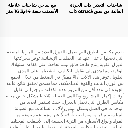
شاحنات التعدين ذات الجودة
بيع ساخن شاحنات خلاطة
العالية من سينotruck ذات
الأسمنت سعة 14م3 16 متر
الدفع الرباعي 6*4 بحمولة
مكعب مضخة هيدروليكية
50 طن وعشر عجلات هاوو
خلاطة خرسانة FAW متوفرة
للاستخدام تحت الأرض للبيع
في المخزون
تقدم مكابس الطرق التي تعمل بالديزل العديد من المزايا المقنعة
التي تجعلها لا غنى عنها في العمليات الإنشائية. توفر محركاتها
الديزل القوية إنتاج طاقة فائق بينما تحافظ على كفاءة استهلاك
الوقود، مما يؤدي إلى تقليل التكاليف التشغيلية على المدى
الطويل. توفر هذه الآلات أداءً مميزًا في الضغط من خلال الجمع
بين الوزن الثابت والقوة الديناميكية، مما يضمن تحقيق نتائج عالية
الجودة في عدد أقل من المرور. هذه الكفاءة تترجم إلى تقليل
أوقات إكمال المشاريع وتكاليف العمالة. يُلاحظ بشكل خاص متانة
مكابس الطرق التي تعمل بالديزل، حيث تستمر العديد من
الوحدات في العمل بشكل موثوق لآلاف الساعات مع الصيانة
المناسبة. توفر مرونتها ضغطًا فعالًا عبر مجموعة متنوعة من
المواد وأنواع الأسطح، من التربة الحبيبية إلى الأسفلت المختلط
الساخن. تحتوي المكابس الحديثة التي تعمل بالديزل على أنظمة