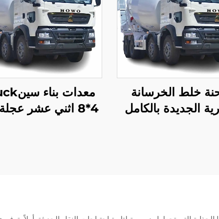
نة خلط الخرسانة
معدات بنا
رية الجديدة بالكامل
8*4 اثني عشر عجلة
شacman H3000 للبيع
TX 340 حصان خ
عقول لعام 2025
خرسانة بسعة
متر مكعب