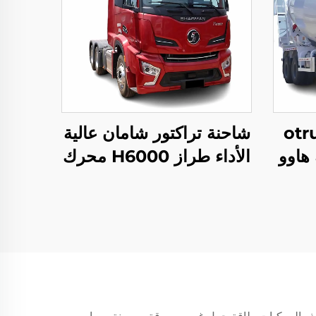
ء سينotruck
شاحنة تراكتور شامان عالية
 هاوو
الأداء طراز H6000 محرك
لاطات
ويتشاي 480 حصان للبيع
 10/12/14