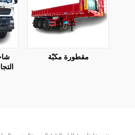
مقطورة مكبّة
شاح
التجا
بسعر م