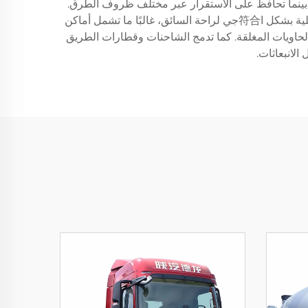
ة بينما تحافظ على الاستقرار عبر مختلف ظروف الطرق.
يتيح دمج تقنيات التلماتيك وأنظمة تتبع GPS إدارة الأسطول في الوقت الفعلي وتحسين المسارات. يتم تصميم المقصورات الداخلية بشكل ا符合جي لراحة السائق، غالبًا ما تشمل أماكن
لحاويات المغلقة. كما تدمج الشاحنات وقطارات الطريق
الانبعاثات.