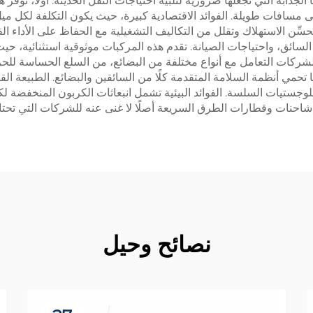
جذابة التي تجعلها ضرورية لتلبية احتياجات النقل الحديثة. أولاً، تو
مسافات طويلة. الفوائد الاقتصادية كبيرة، حيث يكون التكلفة لكل ميل 
سِّن الاستهلاك وتقلل من التكاليف التشغيلية مع الحفاظ على الأداء ال
 السائق، واحتياجات الصيانة. تقدم هذه المركبات موثوقية استثنائية، 
شركات التعامل مع أنواع مختلفة من البضائع، من السلع الحساسة للحر
 تحمي أنظمة السلامة المتقدمة كلًا من السائقين والبضائع. الطبيعة
لوجستيات السلسة. الفوائد البيئية تشمل انبعاثات الكربون المنخفضة ل
شاحنات وقطارات الطرق السريعة أصلًا لا غنى عنه للشركات التي تحتاج
نصائح وحيل