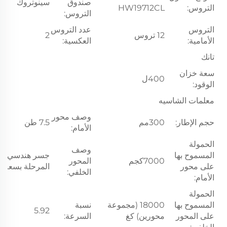
صندوق
سينوتروك
التروس:
HW19712CL
التروس:
التروس
عدد التروس
12 تروس
2
الأمامية:
العكسية:
تانك
سعة خزان
400ل
الوقود:
معلمات الشاسيه
وصف محور
حجم الإطار:
300مم
7.5 طن
الأمام:
الحمولة
وصف
المسموح بها
جسر هندسي مز
7000كجم
المحور
على محور
المرحلة بسعة 16 طن
الخلفي:
الأمام:
الحمولة
المسموح بها
18000 (مجموعة
نسبة
5.92
على المحور
محورين) كغ
السرعة: