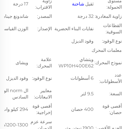
مستوى
زاوية
ثقيل
شاحنة
17 درجة
الحمولة:
الاقتراب:
زاوية المغادرة:
32 درجة
المصدر:
شاندونغ جينان
القطاعات
نفايات البناء الحضرية
الإصدار:
الوزن القياسي
السوقية:
نوع الوقود:
وقود الديزل
معلمات المحرك
ويتشاي
علامة
نموذج المحرك:
ويشاى
WP10H400E62
المحرك:
عدد
6 أسطوانات
نوع الوقود:
وقود الديزل
الأسطوانات:
معايير
ال norm ال
السعة:
9.5 لتر
الانبعاثات:
السادس
أقصى قوة
أقصى قوة
400 حصان
294 كيلو وات
حصان:
إخراجية:
سرعة عزم
0-1300
العزم الأقصى:
1900 نيوتن متر
الدوران