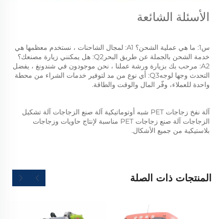
الأسئلة الشائعة 
س1: ما هي عملية الشحن؟ A1: لمجال الشاحنات ، نستخدم معظمها هي 
خدمة الشحن بالجملة عن طريق البحرQ2: هل يمكنني زيارة مصنعك؟ 
A2: مرحب بك بزيارة ورشة عملنا ، نحن موجودون في شندونغ ، يفضل 
التحدث وجها لوجهQ3: أي نوع من مد لتوفير خدمات الشراء من محطة 
واحدة للعملاء، وفّر المال والوقت والطاقة. 
آلة نفخ زجاجات PET شبه أوتوماتيكية آلة صنع الزجاجات آلة تشكيل 
الزجاجات آلة صنع زجاجات PET مناسبة لإنتاج حاويات وزجاجات 
بلاستيكية من جميع الأشكال.   
المنتجات ذات الصلة