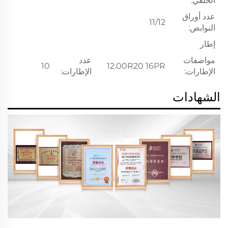
الخلفي:
عدد أوراق
11/12
النوابض:
إطار
مواصفات
عدد
10
12.00R20 16PR
الإطارات:
الإطارات:
الشهادات