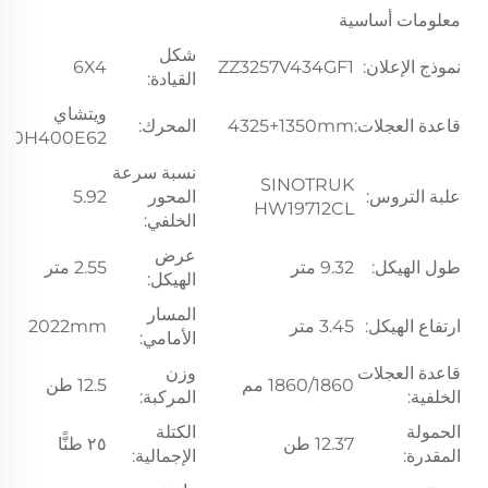
معلومات أساسية
شكل
نموذج الإعلان:
ZZ3257V434GF1
6X4
القيادة:
ويتشاي
قاعدة العجلات:
4325+1350mm
المحرك:
10H400E62
نسبة سرعة
SINOTRUK
علبة التروس:
المحور
5.92
HW19712CL
الخلفي:
عرض
طول الهيكل:
9.32 متر
2.55 متر
الهيكل:
المسار
ارتفاع الهيكل:
3.45 متر
2022mm
الأمامي:
قاعدة العجلات
وزن
1860/1860 مم
12.5 طن
الخلفية:
المركبة:
الحمولة
الكتلة
12.37 طن
٢٥ طنًّا
المقدرة:
الإجمالية: