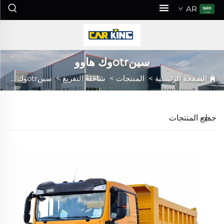
AR
سينotrوك هاوو
الصفحة الرئيسية
>
المنتجات
>
شاحنة التفريغ
>
سينotrوك هاوو
جميع المنتجات