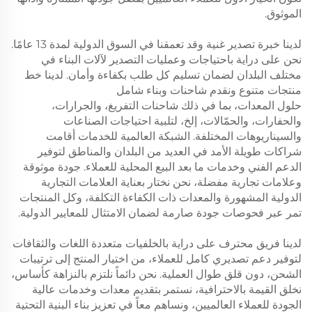
الموثوق.
لدينا خبرة تصدير غنية وقد تعمقنا في السوق الدولية لمدة 13 عامًا.
نحن على دراية باحتياجات وعمليات التصدير لآلات البناء في
مختلف البلدان لضمان تسليم كل طلب بكفاءة وأمان. لدينا خط
منتجات متنوع ونقدم شاحنات وبناء شامل
حلول المعدات، بما في ذلك شاحنات التفريغ، والجرارات،
والحفارات، والحمّالات، إلخ، لتلبية احتياجات الصناعات
والسيناريوهات المختلفة. الشبكة العالمية للخدمات أقامت
شراكات طويلة الأمد في العديد من البلدان والمناطق لتوفير
الدعم الفني وخدمات ما بعد البيع المحلية للعملاء. جودة موثوقة
وعلامات تجارية مفضلة، نحن نختار بعناية العلامات التجارية
الدولية المشهورة والمعدات ذات الكفاءة التكلفة، وكل المنتجات
تمر عبر فحوصات جودة صارمة لضمان الامتثال للمعايير الدولية.
لدينا فريق محترف على دراية بالخلفيات متعددة اللغات والثقافات
لتوفير دعم تصديري كامل للعملاء، من اختيار المنتج إلى ترتيبات
الشحن، دون قلق طوال العملية. نحن دائماً نلتزم بالنزاهة كأساس،
نخلق القيمة بالاحترافية، نستمر بتقديم معدات وخدمات عالية
الجودة للعملاء العالميين، ونساهم معاً في تعزيز بناء البنية التحتية