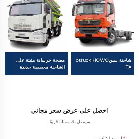
شاحنة سينotruck HOWO
مضخة خرسانة مثبتة على
TX
الشاحنة مخصصة جديدة
ومستعملة من زومليون بطول
50 م 60 م وسعة 16 م³ للبيع
احصل على عرض سعر مجاني
سيتصل بك ممثلنا قريبًا.
البريد الإلكتروني