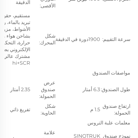
الدقيقة
الأقصى:
مستقيم، حقن م
تبريد بالماء، رب
الأشواط، مزود
شكل
بشاحن هواء وتبد
سرعة التقييم:
1900دورة في الدقيقة
المحرك:
حرارة، التحكم
الإلكتروني بضغ
مشترك عالي
hi+SCR
مواصفات الصندوق
عرض
طول الصندوق:
6.3 أمتار
صندوق
2.35 أمتار
الحمولة:
ارتفاع صندوق
شكل
1.5 م
تفريغ ذاتي
الحمولة:
الحاوية:
معلمات علبة التروس
علامة
نموذج صندوق
SINOTRUK