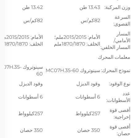
وزن المركبة:
13.43 طن
13.42 طن
السرعة
82كم/س
82كم/س
القصوى:
المسار
الأمام: 2015/2015ملم؛
الأمام: 5/2015
الأمامي/
الخلف: 1870/1870ملم
الخلف: 1870/1870ملم
المسار الخلفي:
معلمات المحرك
سينوتروك 07H.35
نموذج المحرك:
سينوتروك MC07H.35-60
60
نوع الوقود:
وقود الديزل
وقود الديزل
عدد
6 أسطوانات
6 أسطوانات
الأسطوانات:
أقصى قوة
257كيلوواط
257كيلوواط
إخراجية:
أقصى قوة
350 حصان
350 حصان
حصان: