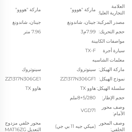
العلامة
ماركة "هووو"
ماركة "هووو"
التجارية العليا:
مصدر المركبة:
جينان، شاندونغ
جينان، شاندونغ
حجم التحريك:
7.99م3
7.96 متر
مواصفات الكابينة
سيارة أجرة
TX-F
معلمات الشاسيه
ماركة الهيكل:
سينوتروك
سينوتروك
نموذج الهيكل:
ZZ1317N306GF1
ZZ1317N306GE1
سلسلة الهيكل:
هاوو TX
هاوو TX
حجم الإطار:
8+5/280ملم
وصف محور
VGD71
الأمام:
وصف المحور
محور خلفي مزدوج ذات
(ميكي جيه 11 بي جي)
الخلفي:
التعديل MAT16ZG