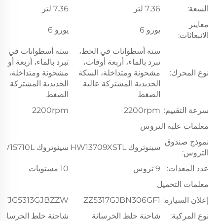
السعة:
7.36 لتر
7.36 لتر
معايير
يورو 6
يورو 6
الانبعاثات:
ستة أسطوانات في الخط،
ستة أسطوانات في ال
تبرد بالماء، أربعة أوقات،
تبرد بالماء، أربعة أوقا
نوع المحرك:
مشحونة ومتداخلة، السكة
مشحونة ومتداخلة، ال
الحديدية المشتركة عالية
الحديدية المشتركة عال
الضغط
الضغط
سرعة التقييم:
2200rpm
2200rpm
معلمات علبة التروس
نموذج صندوق
سينوتروك HW13709XSTL
سينوتروك HW15710L
التروس:
عدد المعدات:
9 تروس
10 مستويات
معلمات التحميل
إعلان السيارة:
ZZ5317GJBN306GF1
FJG5313GJBZZW
نوع المركبة:
شاحنة خلط الخرسانة
شاحنة خلط الخرسانة