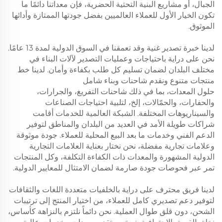
الجبال، أو مشاريع البنية التحتية الحضرية، فإن معداتنا دائمًا ما
تكون الخيار الأول للعملاء العالميين بفضل جودتها الممتازة وأدائها
الموثوق.
لدينا خبرة تصدير غنية وقد تعمقنا في السوق الدولية لمدة 13 عامًا.
نحن على دراية باحتياجات وعمليات التصدير لآلات البناء في
مختلف البلدان لضمان تسليم كل طلب بكفاءة وأمان. لدينا خط
منتجات متنوع ونقدم شاحنات وبناء شامل
حلول المعدات، بما في ذلك شاحنات التفريغ، والجرارات،
والحفارات، والحمّالات، إلخ، لتلبية احتياجات الصناعات
والسيناريوهات المختلفة. الشبكة العالمية للخدمات أقامت
شراكات طويلة الأمد في العديد من البلدان والمناطق لتوفير
الدعم الفني وخدمات ما بعد البيع المحلية للعملاء. جودة موثوقة
وعلامات تجارية مفضلة، نحن نختار بعناية العلامات التجارية
الدولية المشهورة والمعدات ذات الكفاءة التكلفة، وكل المنتجات
تمر عبر فحوصات جودة صارمة لضمان الامتثال للمعايير الدولية.
لدينا فريق محترف على دراية بالخلفيات متعددة اللغات والثقافات
لتوفير دعم تصديري كامل للعملاء، من اختيار المنتج إلى ترتيبات
الشحن، دون قلق طوال العملية. نحن دائماً نلتزم بالنزاهة كأساس،