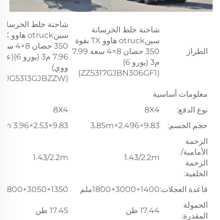
شاحنة خلط الخرسانة
شاحنة خلط الخرسانة
سينotruck هاوو TX بقوة
350 حصان 8×4 سع
الطراز
350 حصان 8×4 سعة 7.99
7.96 م3 (يورو 6)
م3 (يورو 6)
ووي)
(ZZ5317GJBN306GF1)
(FJG5313GJBZZW)
معلومات أساسية
نوع الدفع:
8X4
8X4
حجم الجسم:
9.83×2.496×3.85m
9.83×2.53×3.96 m
الزحمة
الأمامية/
1.43/2.2m
1.43/2.2m
الزحمة
الخلفية:
قاعدة العجلات:
1800+3000+1400ملم
1800+3050+1350ملم
الحمولة
17.44 طن
17.45 طن
المقدرة: