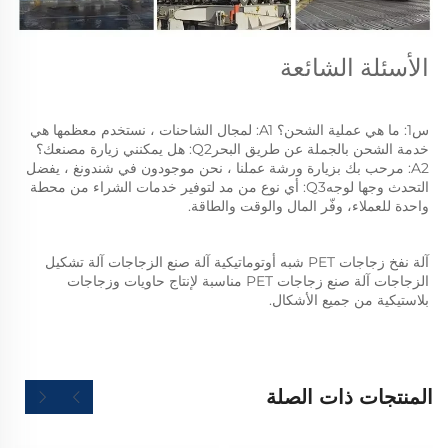
الأسئلة الشائعة 
س1: ما هي عملية الشحن؟ A1: لمجال الشاحنات ، نستخدم معظمها هي 
خدمة الشحن بالجملة عن طريق البحرQ2: هل يمكنني زيارة مصنعك؟ 
A2: مرحب بك بزيارة ورشة عملنا ، نحن موجودون في شندونغ ، يفضل 
التحدث وجها لوجهQ3: أي نوع من مد لتوفير خدمات الشراء من محطة 
واحدة للعملاء، وفّر المال والوقت والطاقة. 
آلة نفخ زجاجات PET شبه أوتوماتيكية آلة صنع الزجاجات آلة تشكيل 
الزجاجات آلة صنع زجاجات PET مناسبة لإنتاج حاويات وزجاجات 
بلاستيكية من جميع الأشكال.   
المنتجات ذات الصلة