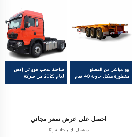
بيع مباشر من المصنع
شاحنة سحب هوو تي إكس
مقطورة هيكل حاوية 40 قدم
لعام 2025 من شركة
من الفولاذ الكربوني إطارات
سينotruck موديل 380
12.00R20 3 محاور مقطورة
حصان 400 حصان 6×4
هيكل شبه متوفرة في
للجرارات الثقيلة المخصصة
المخزون
للشحن الثقيل
احصل على عرض سعر مجاني
سيتصل بك ممثلنا قريبًا.