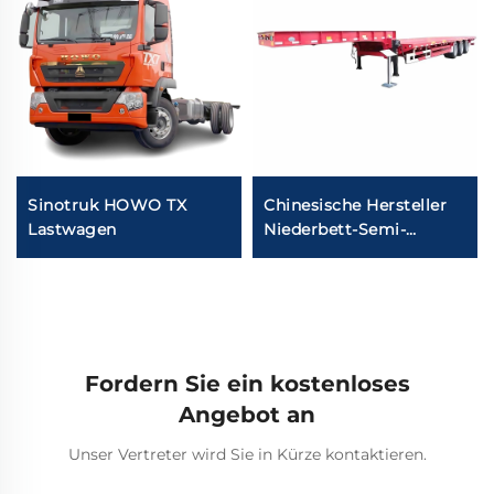
Sinotruk HOWO TX
Chinesische Hersteller
Lastwagen
Niederbett-Semi-
Anhänger 3/4/5 Achsen
BPW/Fuwa
Luftfederung Transport
60-100 Tonnen Güter
Semi-Anhänger Preis
Fordern Sie ein kostenloses
Angebot an
Unser Vertreter wird Sie in Kürze kontaktieren.