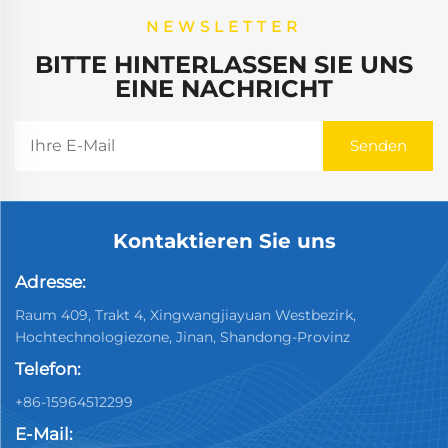
NEWSLETTER
BITTE HINTERLASSEN SIE UNS
EINE NACHRICHT
Kontaktieren Sie uns
Adresse:
Raum 409, Trakt 4, Xingwangjiayuan Westbezirk,
Hochtechnologiezone, Jinan, Shandong-Provinz
Telefon:
+86-15964512299
E-Mail: