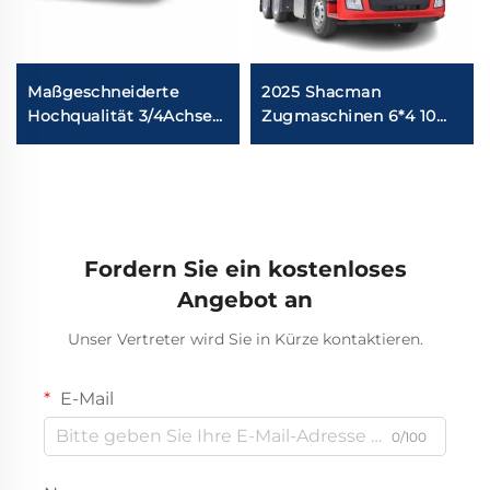
Maßgeschneiderte
2025 Shacman
Hochqualität 3/4Achsen
Zugmaschinen 6*4 10
Bulk Cement Semi
Räder 430 PS Shacman
Trailer 30CBM
F3000 X3000 X5000
40Kubikmeter
Fahrerhaus
Kohlenstoffstahl
Zement Bulker Truck
Anhänger
Fordern Sie ein kostenloses
Angebot an
Unser Vertreter wird Sie in Kürze kontaktieren.
E-Mail
0/100