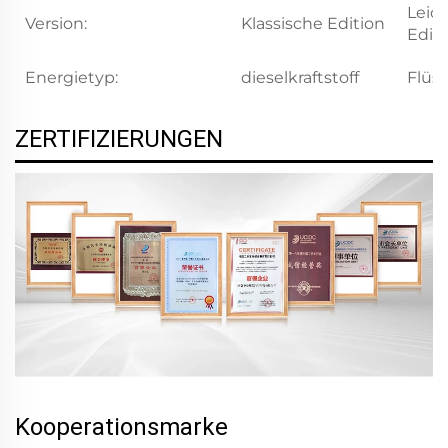
Leich
Version:
Klassische Edition
Edit
Energietyp:
dieselkraftstoff
Flüs
ZERTIFIZIERUNGEN
Kooperationsmarke