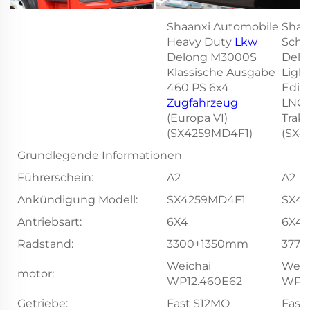
Shaanxi Automobile
Shaa
Heavy Duty
Lkw
Schw
Delong M3000S
Delo
Klassische Ausgabe
Light
460 PS 6x4
Edit
Zugfahrzeug
LNG 
(Europa VI)
Trak
(SX4259MD4F1)
(SX4
Grundlegende Informationen
Führerschein:
A2
A2
Ankündigung Modell:
SX4259MD4F1
SX4
Antriebsart:
6X4
6X4
Radstand:
3300+1350mm
377
Weichai
Weic
motor:
WP12.460E62
WP1
Getriebe:
Fast S12MO
Fast