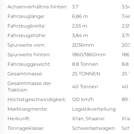
Achsenverhältnis hinten:
3.7
3.545
Fahrzeuglänge:
6,86 m
7,46
Fahrzeugbreite:
2,55 m
2,55
Fahrzeugshöhe:
3,84 m
3,79
Spurweite vorn:
2036mm
203
Spurweite hinten:
1860/1860mm
186
Fahrzeuggewicht:
8.8 Tonnen
8.8 
Gesamtmasse:
25 TONNEN
25 
Gesamtmasse der
40 Tonnen
40 T
Traktion:
Höchstgeschwindigkeit:
120 km/h
89 k
Marktsegmente:
Logistikverteilung
Herkunft:
Xi'an, Shaanxi
Xi'an
Tonnageklasse:
Schwerlastwagen
Schw