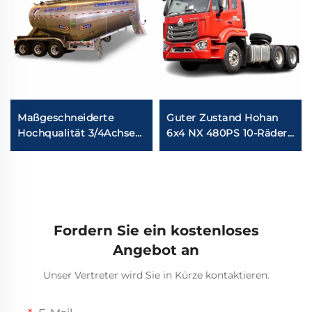
Maßgeschneiderte
Guter Zustand Hohan
Hochqualität 3/4Achsen
6x4 NX 480PS 10-Räder
Bulk Cement Semi
Euro2 Sinotruk Howo
Trailer 30CBM
Anhänger
40Kubikmeter
Traktorlastwagen zum
Kohlenstoffstahl
Verkauf
Zement Bulker Truck
Anhänger
Fordern Sie ein kostenloses
Angebot an
Unser Vertreter wird Sie in Kürze kontaktieren.