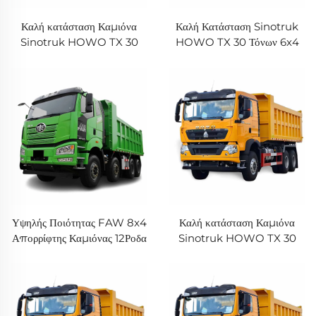
Καλή κατάσταση Καμιόνα
Καλή Κατάσταση Sinotruk
Sinotruk HOWO TX 30
HOWO TX 30 Τόνων 6x4
τόνων με 10 πneύματα νέος/
371HP Απορρίφτης Καμιόνας
χρησιμοποιημένος 6x4
10 Πνεύματα φορτώνουν
371HP 400HP Αποβλητικός
Μηχανή Weichai Αριστερά
καμίονς για πώληση
Howo 371 για την Αφρική
Θερμή Πώληση
Υψηλής Ποιότητας FAW 8x4
Καλή κατάσταση Καμιόνα
Απορρίφτης Καμιόνας 12Ροδα
Sinotruk HOWO TX 30
J6P 420HP Ντιζελ 60Τόνων
τόνων με 10 πneύματα νέος/
Χωρητικότητα Νέος
χρησιμοποιημένος 6x4
Απορριπτής Καμιόνας Σε
371HP 400HP Αποβλητικός
Απόθεμα
καμίονς για πώληση