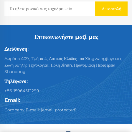
Επικοινωνήστε μαζί μας
Διεύθυνση:
Δωμάτιο 409, Τμήμα 4, Δυτικός Κλάδος του Xingwangjiayuan,
Ζώνη υψηλής τεχνολογίας, Πόλη Jinan, Προνομιακή Περιφέρεια
Shandong
Τηλέφωνο:
+86-15964512299
Email:
Company E-mail:
[email protected]