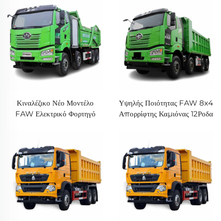
Howo TX Ορυχείο Φορτηγό
Σε Απόθεμα
Κιναλέζικο Νέο Μοντέλο
Υψηλής Ποιότητας FAW 8x4
FAW Ελεκτρικό Φορτηγό
Απορρίφτης Καμιόνας 12Ροδα
Καμίον Μεγάλης Απόστασης
J6P 420HP Ντιζελ 60Τόνων
30Τόνων 8x4 12 Ροδανά
Χωρητικότητα Νέος
Μετάλλευμα Καμίον για
Απορριπτής Καμιόνας Σε
Πώληση
Απόθεμα