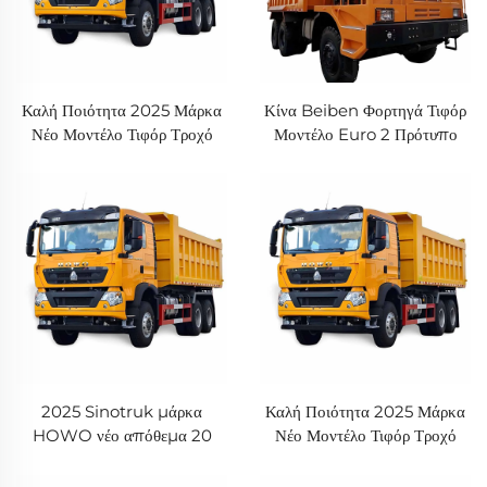
Καλή Ποιότητα 2025 Μάρκα
Κίνα Beiben Φορτηγά Τιφόρ
Νέο Μοντέλο Τιφόρ Τροχό
Μοντέλο Euro 2 Πρότυπο
6x4 40Τόνων Euro2
εκπομπών Εξαιρετική
400HP 460HP Sinotruk
Απόδοση Ορυχείων Φορτηγών
Howo TX Ορυχείο Φορτηγό
Σε Απόθεμα
2025 Sinotruk μάρκα
Καλή Ποιότητα 2025 Μάρκα
HOWO νέο απόθεμα 20
Νέο Μοντέλο Τιφόρ Τροχό
τόνων φορτηγό ανατροπής
6x4 40Τόνων Euro2
απόθεμα
400HP 460HP Sinotruk