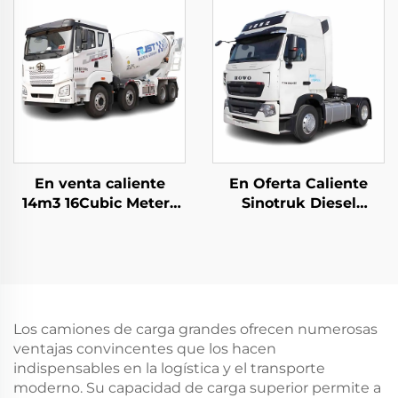
Existencia para la
Venta
En venta caliente
En Oferta Caliente
14m3 16Cubic Meters
Sinotruk Diesel
Capacity Cement
Camión Tractor Euro2
Mixer Trucks FAW
440HP 4*2 6*4
Hydraulic Pump
40Toneladas Cabina
Concrete Mixer Truck
de Camión Tractor en
En Stock
Buen Estado
Los camiones de carga grandes ofrecen numerosas
ventajas convincentes que los hacen
indispensables en la logística y el transporte
moderno. Su capacidad de carga superior permite a