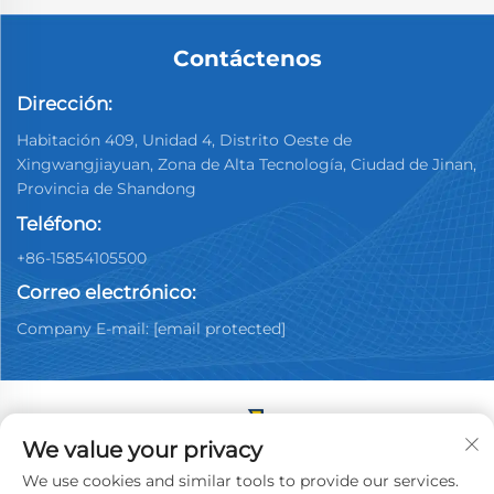
Contáctenos
Dirección:
Habitación 409, Unidad 4, Distrito Oeste de
Xingwangjiayuan, Zona de Alta Tecnología, Ciudad de Jinan,
Provincia de Shandong
Teléfono:
+86-15854105500
Correo electrónico:
Company E-mail:
[email protected]
We value your privacy
Copyright © 2025 China Jinan Youpin Used Car
We use cookies and similar tools to provide our services.