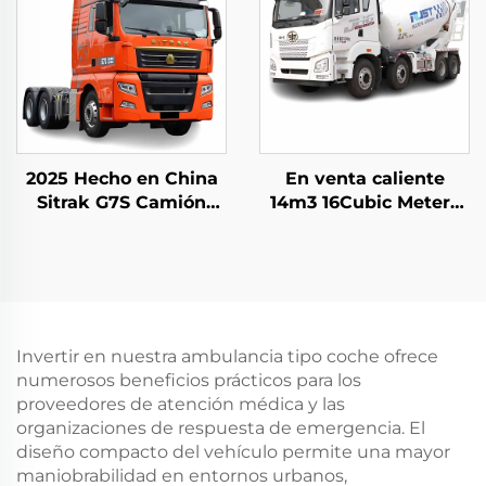
2025 Hecho en China
En venta caliente
Sitrak G7S Camión
14m3 16Cubic Meters
Pesado 4x2 6x4
Capacity Cement
Cabina de Tractor en
Mixer Trucks FAW
Existencia para la
Hydraulic Pump
Venta
Concrete Mixer Truck
En Stock
Invertir en nuestra ambulancia tipo coche ofrece
numerosos beneficios prácticos para los
proveedores de atención médica y las
organizaciones de respuesta de emergencia. El
diseño compacto del vehículo permite una mayor
maniobrabilidad en entornos urbanos,