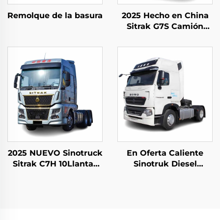
Remolque de la basura
2025 Hecho en China
Sitrak G7S Camión
Pesado 4x2 6x4
Cabina de Tractor en
Existencia para la
Venta
2025 NUEVO Sinotruck
En Oferta Caliente
Sitrak C7H 10Llantas
Sinotruk Diesel
540 HP LHD Trailer
Camión Tractor Euro2
Tractor Truck
440HP 4*2 6*4
40Toneladas Cabina
de Camión Tractor en
Buen Estado