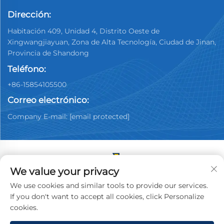
Dirección:
Habitación 409, Unidad 4, Distrito Oeste de
Xingwangjiayuan, Zona de Alta Tecnología, Ciudad de Jinan,
Provincia de Shandong
Teléfono:
+86-15854105500
Correo electrónico:
Company E-mail:
[email protected]
We value your privacy
Copyright © 2025 China Jinan Youpin Used Car
We use cookies and similar tools to provide our services.
Dealership Co., Ltd. Todos los derechos reservados.
If you don't want to accept all cookies, click Personalize
Política de privacidad
cookies.