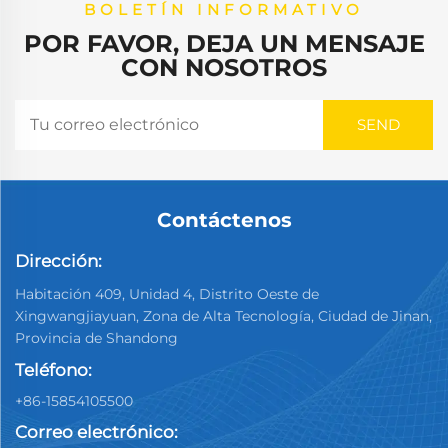
BOLETÍN INFORMATIVO
POR FAVOR, DEJA UN MENSAJE
CON NOSOTROS
Contáctenos
Dirección:
Habitación 409, Unidad 4, Distrito Oeste de
Xingwangjiayuan, Zona de Alta Tecnología, Ciudad de Jinan,
Provincia de Shandong
Teléfono:
+86-15854105500
Correo electrónico: