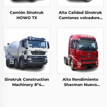
Camión Sinotruk
Alta Calidad Sinotruk
HOWO TX
Camiones volcadores
articulados para
minería 6*4
50Toneladas Carga
10Wheeler Howo
Camiones mineros
subterráneos Para la
venta
Sinotruk Construction
Alto Rendimiento
Machinery 8*4
Shacman Nuevo
12Wheeler HOWO TX
Precio de Camión
340HP 10/12/14Cubic
Tractor H6000 Weichai
Meters Concrete Mixer
Motor 480HP
Trucks
Cabezales de