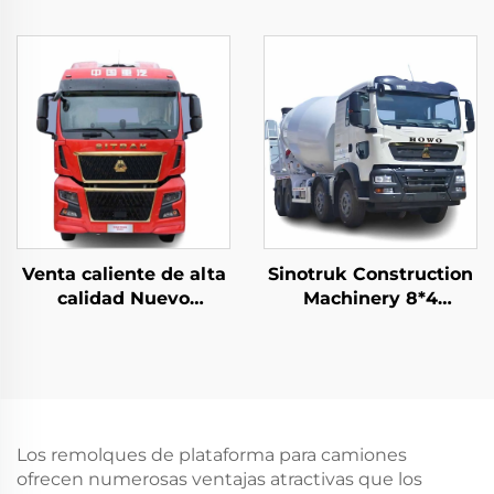
Venta caliente de alta
Sinotruk Construction
calidad Nuevo
Machinery 8*4
Sinotruk Sitrak C9H
12Wheeler HOWO TX
480/540HP 4X2
340HP 10/12/14Cubic
cabeza de camión
Meters Concrete Mixer
remolque
Trucks
Los remolques de plataforma para camiones
ofrecen numerosas ventajas atractivas que los