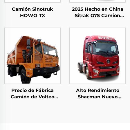
Camión Sinotruk
2025 Hecho en China
HOWO TX
Sitrak G7S Camión
Pesado 4x2 6x4
Cabina de Tractor en
Existencia para la
Venta
Precio de Fábrica
Alto Rendimiento
Camión de Volteo
Shacman Nuevo
Especial Beiben de
Precio de Camión
China 480HP
Tractor H6000 Weichai
Capacidad de 30-40
Motor 480HP
Toneladas Rígido para
Cabezales de
la Minería en Venta
Camiones Remolque