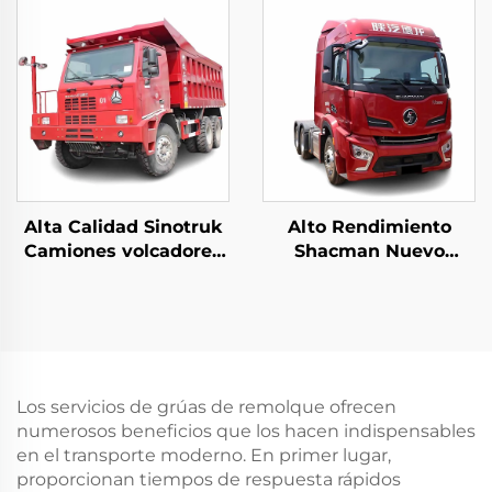
cabeza de camión
remolque
Alta Calidad Sinotruk
Alto Rendimiento
Camiones volcadores
Shacman Nuevo
articulados para
Precio de Camión
minería 6*4
Tractor H6000 Weichai
50Toneladas Carga
Motor 480HP
10Wheeler Howo
Cabezales de
Camiones mineros
Camiones Remolque
subterráneos Para la
Para la Venta
Los servicios de grúas de remolque ofrecen
venta
numerosos beneficios que los hacen indispensables
en el transporte moderno. En primer lugar,
proporcionan tiempos de respuesta rápidos