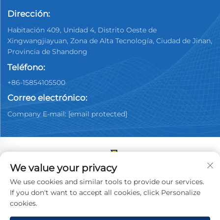
Dirección:
Habitación 409, Unidad 4, Distrito Oeste de
Xingwangjiayuan, Zona de Alta Tecnología, Ciudad de Jinan,
Provincia de Shandong
Teléfono:
+86-15854105500
Correo electrónico:
Company E-mail:
[email protected]
We value your privacy
Copyright © 2025 China Jinan Youpin Used Car
We use cookies and similar tools to provide our services.
Dealership Co., Ltd. Todos los derechos reservados.
If you don't want to accept all cookies, click Personalize
Política de privacidad
cookies.