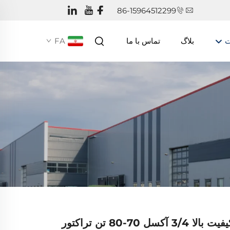
86-15964512299
ت
بلاگ
تماس با ما
FA
قیمت ارزان کیفیت بالا 3/4 آکسل 70-80 تن تراکتور