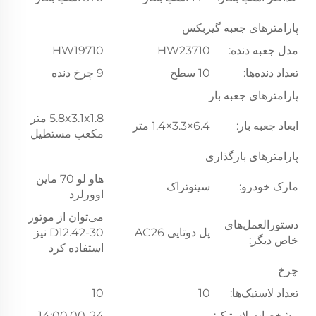
پارامترهای جعبه گیربکس
مدل جعبه دنده:
HW23710
HW19710
تعداد دنده‌ها:
10 سطح
9 چرخ دنده
پارامترهای جعبه بار
5.8x3.1x1.8 متر
ابعاد جعبه بار:
6.4×3.3×1.4 متر
مکعب مستطیل
پارامترهای بارگذاری
هاو لو 70 ماین
مارک خودرو:
سینوتراک
اوورلرد
می‌توان از موتور
دستورالعمل‌های
پل دوتایی AC26
D12.42-30 نیز
خاص دیگر:
استفاده کرد
چرخ
تعداد لاستیک‌ها:
10
10
مشخصات لاستیک:
14:00.00-24