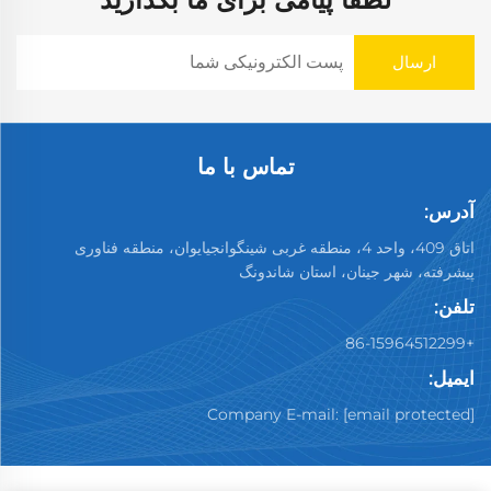
تماس با ما
آدرس:
اتاق 409، واحد 4، منطقه غربی شینگوانجیایوان، منطقه فناوری
پیشرفته، شهر جینان، استان شاندونگ
تلفن:
+86-15964512299
ایمیل:
Company E-mail:
[email protected]