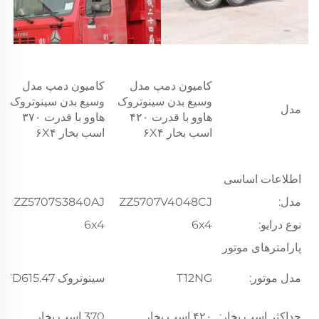
کامیون دمپ مدل
کامیون دمپ مدل
وسیع بدن سینوتروک
وسیع بدن سینوتروک
مدل
هاوو با قدرت ۴۲۰
هاوو با قدرت ۳۷۰
اسب بخار ۶X۴
اسب بخار ۶X۴
اطلاعات اساسی
مدل:
ZZ5707V4048CJ
ZZ5707S3840AJ
نوع درایو:
6x4
6x4
پارامترهای موتور
مدل موتور:
T12NG
سینوتروک WD615.47
حداکثر اسب بخار:
۴۲۰ اسب بخار
370 اسب بخار