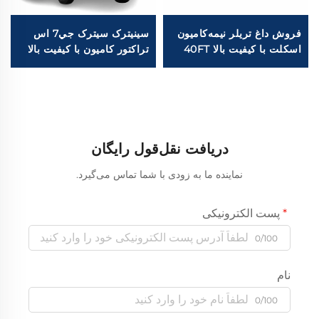
فروش داغ تریلر نیمه‌کامیون
سينيترک سيترک جي7 اس
اسکلت با کیفیت بالا 40FT
تراکتور کاميون با کيفيت بالا
فولاد کربنی 12.00R20
510HP 540HP MC موتور
لاستیک‌ها 3 محور تریلر
کوله هوا تعليق 6*4 تراکتور
نیمه‌کامیون اسکلت در انبار
کاميون براي فروش
دریافت نقل‌قول رایگان
نماینده ما به زودی با شما تماس می‌گیرد.
پست الکترونیکی
0/100
نام
0/100