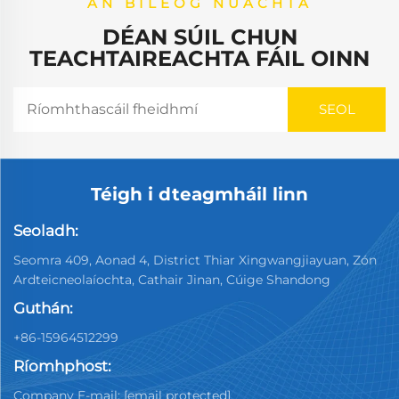
AN BILEOG NUACHTA
DÉAN SÚIL CHUN
TEACHTAIREACHTA FÁIL OINN
Téigh i dteagmháil linn
Seoladh:
Seomra 409, Aonad 4, District Thiar Xingwangjiayuan, Zón
Ardteicneolaíochta, Cathair Jinan, Cúige Shandong
Guthán:
+86-15964512299
Ríomhphost:
Company E-mail:
[email protected]