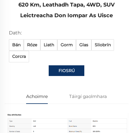
620 Km, Leathadh Tapa, 4WD, SUV
Leictreacha Don Iompar As Uisce
Dath:
Bán
Róze
Liath
Gorm
Glas
Sliobrín
Corcra
FIOSRÚ
Achoimre
Táirgí gaolmhara