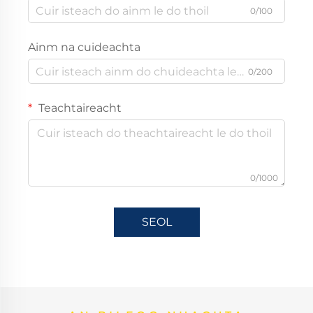
0/100
Ainm na cuideachta
0/200
Teachtaireacht
0/1000
SEOL