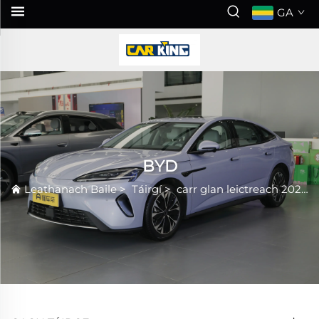
GA
BYD
Leathanach Baile
>
Táirgí
>
carr glan leictreach 2026