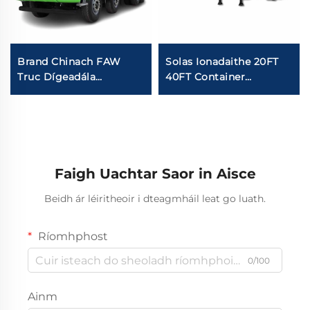
Brand Chinach FAW
Solas Ionadaithe 20FT
Truc Dígeadála
40FT Container
Idirleathan 8*4 50-60Ton
Transport 3/4Axles
400HP 450HP 12Rothla
Flatbed Semi Trailer in
Idirleathan Le Bataire
Díombhantas
Faigh Uachtar Saor in Aisce
Beidh ár léiritheoir i dteagmháil leat go luath.
Ríomhphost
0/100
Ainm