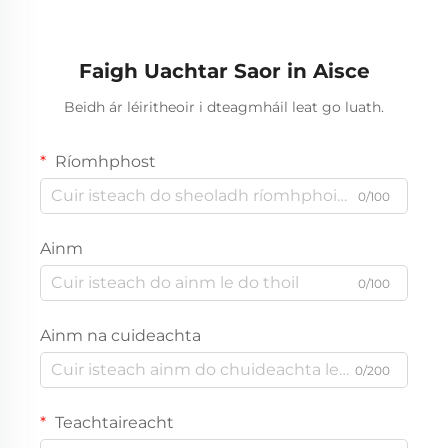
Fhreagairt
Faigh Uachtar Saor in Aisce
Beidh ár léiritheoir i dteagmháil leat go luath.
Ríomhphost
0/100
Ainm
0/100
Ainm na cuideachta
0/200
Teachtaireacht