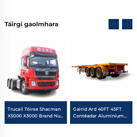
Táirgí gaolmhara
Trucail Tóirse Shacman
Gairid Ard 40FT 45FT
X5000 X3000 Brand Nua
Contéadar Aluminium
Euro5 Ard-Díon 430HP
Leath-tráiléir 3Athrú
460HP 6X4 10Gaoithe
Contéadur Classis
Tóirse le Díol
Sceltráiléir Foirceála Ar