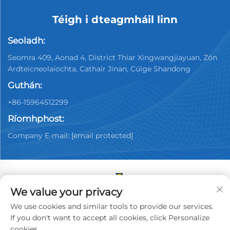
Téigh i dteagmháil linn
Seoladh:
Seomra 409, Aonad 4, District Thiar Xingwangjiayuan, Zón
Ardteicneolaíochta, Cathair Jinan, Cúige Shandong
Guthán:
+86-15964512299
Ríomhphost:
Company E-mail:
[email protected]
We value your privacy
Cóipcheart © 2026 China Jinan Youpin Used Car
We use cookies and similar tools to provide our services.
Dealership Co., Ltd. Gach ceart ar cosaint.
Beartas
If you don't want to accept all cookies, click Personalize
Príobháideachta
cookies.