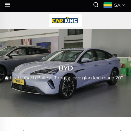
GA
BYD
Leathanach Baile
>
Táirgí
>
carr glan leictreach 2026