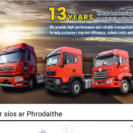
r síos ar Phrodaithe