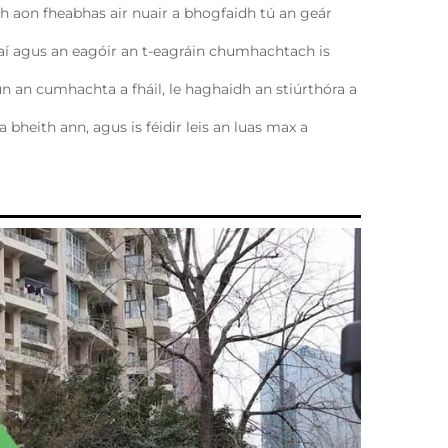
 aon fheabhas air nuair a bhogfaidh tú an geár 
raí agus an eagóir an t-eagráin chumhachtach is 
un an cumhachta a fháil, le haghaidh an stiúrthóra a 
 bheith ann, agus is féidir leis an luas max a 