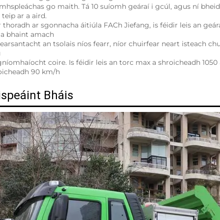
mhspleáchas go maith. Tá 10 suíomh geáraí i gcúl, agus ní bheidh
teip ar a aird. 
 thoradh ar sgonnacha áitiúla FACh Jiefang, is féidir leis an geá
a bhaint amach 
pearsantacht an tsolais níos fearr, níor chuirfear neart isteach ch
 
níomhaíocht coire. Is féidir leis an torc max a shroicheadh 1050 a
oicheadh 90 km/h 
ispeáint Bháis