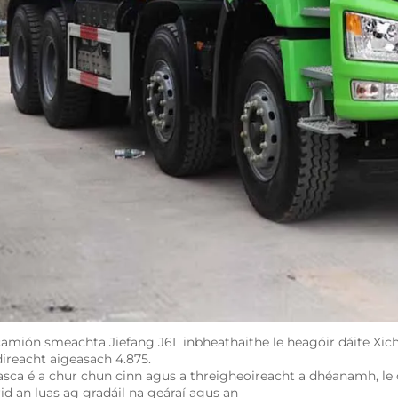
camión smeachta Jiefang J6L inbheathaithe le heagóir dáite Xichai
direacht aigeasach 4.875. 
éasca é a chur chun cinn agus a threigheoireacht a dhéanamh, le c
rid an luas ag gradáil na geáraí agus an 