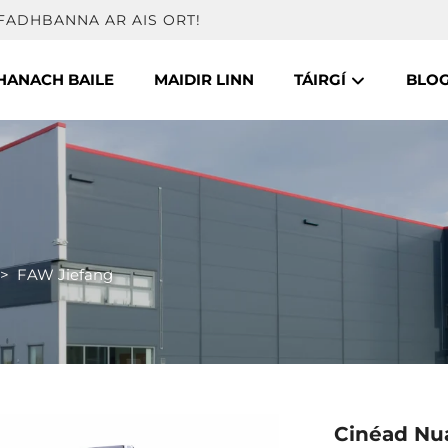
FADHBANNA AR AIS ORT!
HANACH BAILE
MAIDIR LINN
TÁIRGÍ
BLO
>
FAW Jiefang
Cinéad Nu