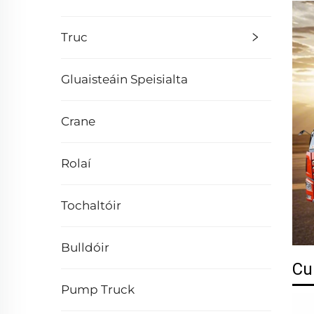
Truc
Gluaisteáin Speisialta
Crane
Rolaí
Tochaltóir
Bulldóir
Cu
Pump Truck