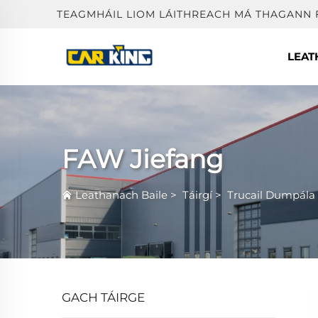
TEAGMHÁIL LIOM LÁITHREACH MÁ THAGANN 
LEAT
FAW Jiefang
Leathanach Baile
>
Táirgí
>
Trucail Dumpála
GACH TÁIRGE