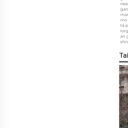
nea
gan 
mar
mó 
tá 
lorg
an g
shr
Ta