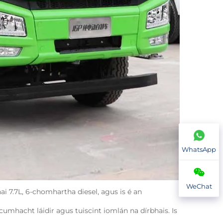
WhatsApp
WeChat
 7.7L, 6-chomhartha diesel, agus is é an 
umhacht láidir agus tuiscint iomlán na dírbhais. Is 