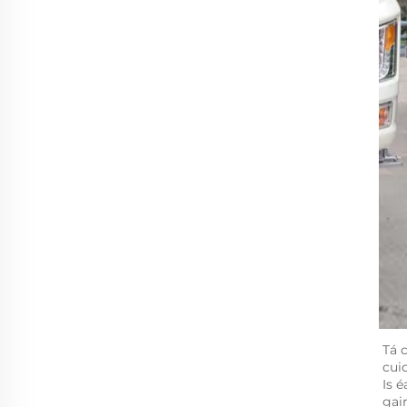
Tá 
cui
Is 
gai