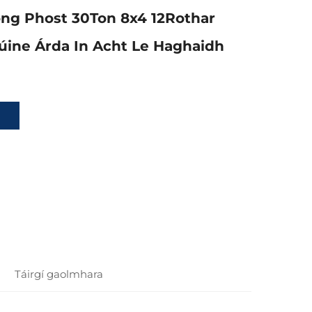
ong Phost 30Ton 8x4 12Rothar
lúine Árda In Acht Le Haghaidh
Táirgí gaolmhara