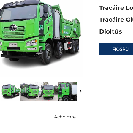
Tracáire L
Tracáire G
Díoltús
FIOSRÚ
Achoimre