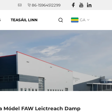
86-15964512299
G
TEASÁIL LINN
GA
a Módel FAW Leictreach Damp