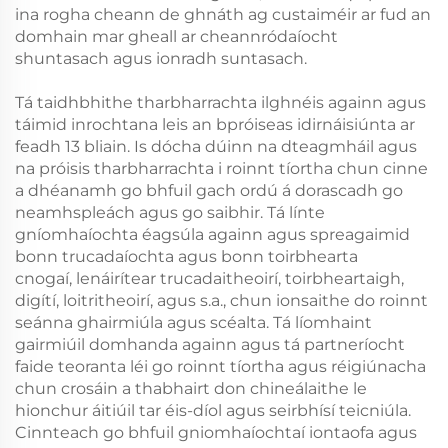
ina rogha cheann de ghnáth ag custaiméir ar fud an
domhain mar gheall ar cheannródaíocht
shuntasach agus ionradh suntasach.
Tá taidhbhithe tharbharrachta ilghnéis againn agus
táimid inrochtana leis an bpróiseas idirnáisiúnta ar
feadh 13 bliain. Is dócha dúinn na dteagmháil agus
na próisis tharbharrachta i roinnt tíortha chun cinne
a dhéanamh go bhfuil gach ordú á dorascadh go
neamhspleách agus go saibhir. Tá línte
gníomhaíochta éagsúla againn agus spreagaimid
bonn trucadaíochta agus bonn toirbhearta
cnogaí, lenáirítear trucadaitheoirí, toirbheartaigh,
digítí, loitritheoirí, agus s.a., chun ionsaithe do roinnt
seánna ghairmiúla agus scéalta. Tá líomhaint
gairmiúil domhanda againn agus tá partneríocht
faide teoranta léi go roinnt tíortha agus réigiúnacha
chun crosáin a thabhairt don chineálaithe le
hionchur áitiúil tar éis-díol agus seirbhísí teicniúla.
Cinnteach go bhfuil gniomhaíochtaí iontaofa agus