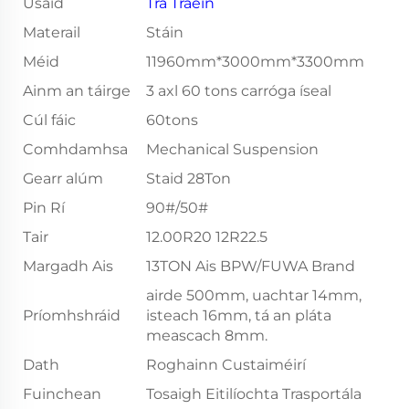
Úsáid
Tra
Traein
Materail
Stáin
Méid
11960mm*3000mm*3300mm
Ainm an táirge
3 axl 60 tons carróga íseal
Cúl fáic
60tons
Comhdamhsa
Mechanical Suspension
Gearr alúm
Staid 28Ton
Pin Rí
90#/50#
Tair
12.00R20 12R22.5
Margadh Ais
13TON Ais BPW/FUWA Brand
airde 500mm, uachtar 14mm,
Príomhshráid
isteach 16mm, tá an pláta
meascach 8mm.
Dath
Roghainn Custaiméirí
Fuinchean
Tosaigh Eitilíochta Trasportála