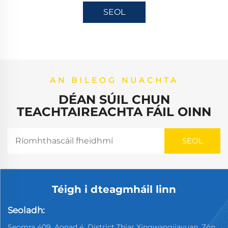
SEOL
AN BILEOG NUACHTA
DÉAN SÚIL CHUN
TEACHTAIREACHTA FÁIL OINN
Téigh i dteagmháil linn
Seoladh:
Seomra 409, Aonad 4, District Thiar Xingwangjiayuan, Zón