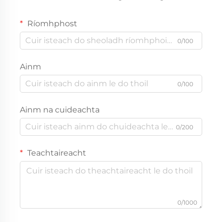
Ríomhphost
0/100
Ainm
0/100
Ainm na cuideachta
0/200
Teachtaireacht
0/1000