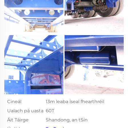
Cineál
13m leaba íseal fhearthréil
Ualach pá uasta
60T
Áit Táirge
Shandong, an tSín