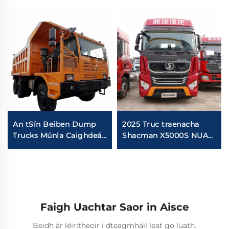
An tSín Beiben Dump
2025 Truc traenacha
Trucks Múnla Caighdeán
Shacman X5000S NUA
astu Euro 2
Ceann Traenacha Trom
Feidhmíocht den scoth
10 Rotha 6x4 Truc
Tograí Mianadóireachta
Traenacha
Faigh Uachtar Saor in Aisce
Beidh ár léiritheoir i dteagmháil leat go luath.