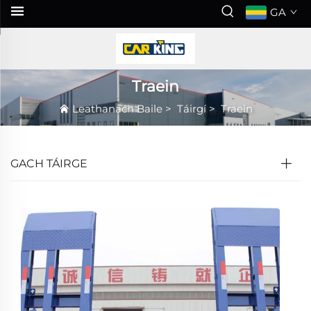
GA
Traein
Leathanach Baile
>
Táirgí
>
Traein
GACH TÁIRGE