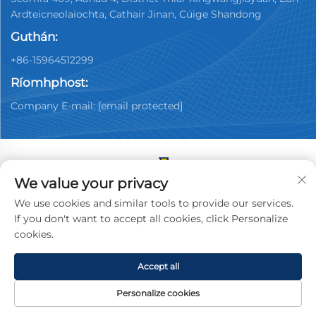
Ardteicneolaíochta, Cathair Jinan, Cúige Shandong
Guthán:
+86-15964512299
Ríomhphost:
Company E-mail:
[email protected]
We value your privacy
Cóipcheart © 2026 China Jinan Youpin Used Car
We use cookies and similar tools to provide our services.
Dealership Co., Ltd. Gach ceart ar cosaint.
Beartas
If you don't want to accept all cookies, click Personalize
Príobháideachta
cookies.
Accept all
Personalize cookies
LEATHANACH
TÁIRGE
RÍOMHPHOST
TEILEAFÓN