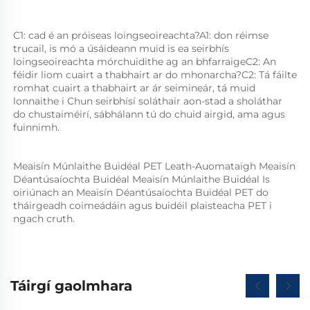
C1: cad é an próiseas loingseoireachta?A1: don réimse 
trucail, is mó a úsáideann muid is ea seirbhís 
loingseoireachta mórchuidithe ag an bhfarraigeC2: An 
féidir liom cuairt a thabhairt ar do mhonarcha?C2: Tá fáilte 
romhat cuairt a thabhairt ar ár seimineár, tá muid 
lonnaithe i Chun seirbhísí soláthair aon-stad a sholáthar 
do chustaiméirí, sábhálann tú do chuid airgid, ama agus 
fuinnimh. 
Meaisín Múnlaithe Buidéal PET Leath-Auomataigh Meaisín 
Déantúsaíochta Buidéal Meaisín Múnlaithe Buidéal Is 
oiriúnach an Meaisín Déantúsaíochta Buidéal PET do 
tháirgeadh coimeádáin agus buidéil plaisteacha PET i 
ngach cruth.   
Táirgí gaolmhara