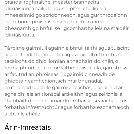
brandaí roghnaithe, meastar brannacha
idirnáisiúnta cáiliúla agus eipitéil cháiliúla a
mheasaimid go scríobhneach, agus gur throdaíonn
gach bonn próiseas coscrucha chun cinne a
dhéanamh go bhfuil sé i gcomhartha leis na staidéir
idirnáisiúnta.
Tá foirne gairmiúil againn a bhfuil taithí agus tuiscint
aigeanta idirtheangacha agus idircultúrtha chun
tacaíocht do dhíol iomlán a thabhairt do khilrí, ó
rogha phróducta go ordaithe logisticiúla, gan stress
ar fad tríd an phróiseas. Tugaimid cinneadh de
ghiobta neamhchiontach mar bhunadaí,
cruthaímid luach le gairmionalachas, leanaimid ar
aghaidh leis an tionscal ard-aithní agus seirbhísí a
thabhairt do chustamar dúnmhar sinsearacha agus
forbatha infrestruchtúr agus forbartha eacnamaíoch
a chur le chéile.
Ár n-Imreatais