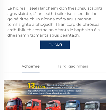
Le hidreáil íseal i lár chéim don fheabhsú stabiliti
agus sláinte, tá an leath-trailer íseal seo dírithe
go háirithe chun níonna móra agus níonna
tomhaighte a bhogadh. Tá an corp de phróiseáil
ardh-fhliuch acerthainn déanta le haghaidh é a
dhéanamh tiománta agus déantach.
FIOSRÚ
Achoimre
Táirgí gaolmhara