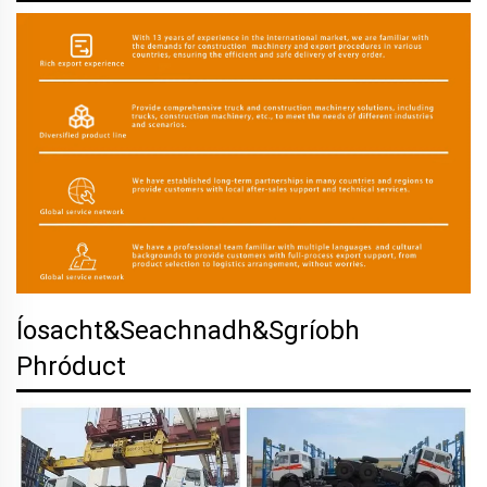
Íosacht&Seachnadh&Sgríobh
Phróduct