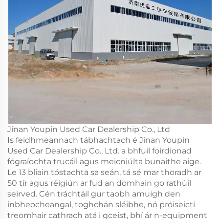
Jinan Youpin Used Car Dealership Co., Ltd
Is feidhmeannach tábhachtach é Jinan Youpin
Used Car Dealership Co., Ltd. a bhfuil foirdionad
fógraíochta trucáil agus meicniúlta bunaithe aige.
Le 13 bliain tóstachta sa seán, tá sé mar thoradh ar
50 tír agus réigiún ar fud an domhain go rathúil
seirved. Cén tráchtáil gur taobh amuigh den
inbheocheangal, toghchán sléibhe, nó próiseictí
treomhair cathrach atá i gceist, bhí ár n-equipment