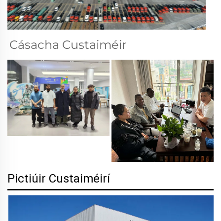
Cásacha Custaiméir 
Pictiúir Custaiméirí