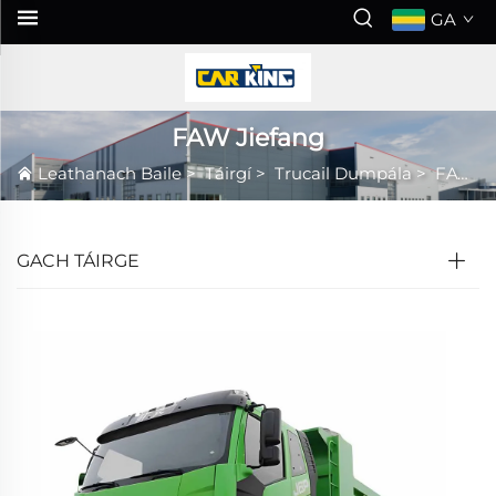
GA
FAW Jiefang
Leathanach Baile
>
Táirgí
>
Trucail Dumpála
>
FAW Jiefang
GACH TÁIRGE