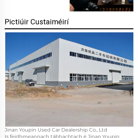
Pictiúir Custaiméirí
Jinan Youpin Used Car Dealership Co., Ltd
Is feidhmeannach tábhachtach é Jinan Youpin