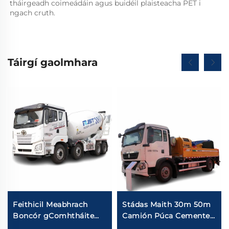
tháirgeadh coimeádáin agus buidéil plaisteacha PET i 
ngach cruth.   
Táirgí gaolmhara
Feithicil Meabhrach
Stádas Maith 30m 50m
Boncór gComhtháite
Camión Púca Cemente
8X4 10/12/14Cubaid Míre
Sinotruk HOWO T5G