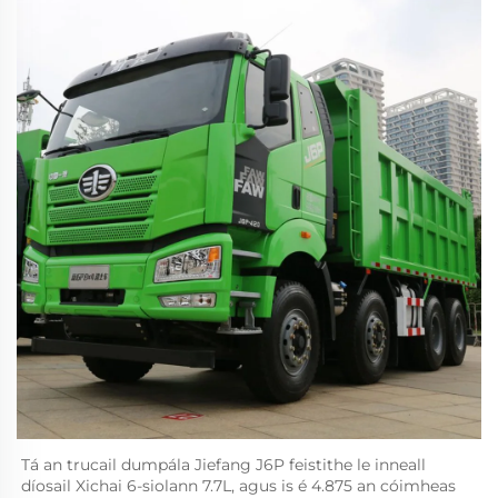
Tá an trucail dumpála Jiefang J6P feistithe le inneall 
díosail Xichai 6-siolann 7.7L, agus is é 4.875 an cóimheas 