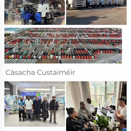
Cásacha Custaiméir 