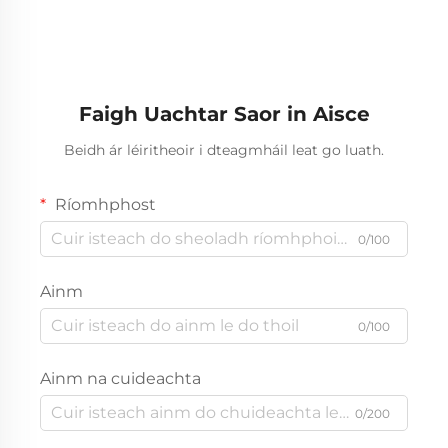
Comhartha FAW Jiefang
310HP Fhreama Camión
JH6 Ticmeada Teora
Púca Cemente
Chimente Meabhrach
Boncór do
Thoghatóireacht na Síne
Faigh Uachtar Saor in Aisce
Beidh ár léiritheoir i dteagmháil leat go luath.
Ríomhphost
0/100
Ainm
0/100
Ainm na cuideachta
0/200