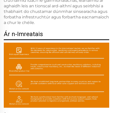
cruthaímid luach le gairmionalachas, leanaimid ar
aghaidh leis an tionscal ard-aithní agus seirbhísí a
thabhairt do chustamar dúnmhar sinsearacha agus
forbatha infrestruchtúr agus forbartha eacnamaíoch
a chur le chéile.
Ár n-Imreatais