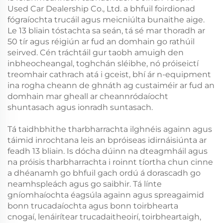
Used Car Dealership Co., Ltd. a bhfuil foirdionad
fógraíochta trucáil agus meicniúlta bunaithe aige.
Le 13 bliain tóstachta sa seán, tá sé mar thoradh ar
50 tír agus réigiún ar fud an domhain go rathúil
seirved. Cén tráchtáil gur taobh amuigh den
inbheocheangal, toghchán sléibhe, nó próiseictí
treomhair cathrach atá i gceist, bhí ár n-equipment
ina rogha cheann de ghnáth ag custaiméir ar fud an
domhain mar gheall ar cheannródaíocht
shuntasach agus ionradh suntasach.
Tá taidhbhithe tharbharrachta ilghnéis againn agus
táimid inrochtana leis an bpróiseas idirnáisiúnta ar
feadh 13 bliain. Is dócha dúinn na dteagmháil agus
na próisis tharbharrachta i roinnt tíortha chun cinne
a dhéanamh go bhfuil gach ordú á dorascadh go
neamhspleách agus go saibhir. Tá línte
gníomhaíochta éagsúla againn agus spreagaimid
bonn trucadaíochta agus bonn toirbhearta
cnogaí, lenáirítear trucadaitheoirí, toirbheartaigh,