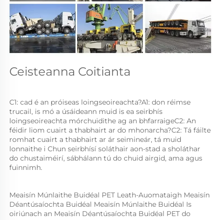
Ceisteanna Coitianta 
C1: cad é an próiseas loingseoireachta?A1: don réimse 
trucail, is mó a úsáideann muid is ea seirbhís 
loingseoireachta mórchuidithe ag an bhfarraigeC2: An 
féidir liom cuairt a thabhairt ar do mhonarcha?C2: Tá fáilte 
romhat cuairt a thabhairt ar ár seimineár, tá muid 
lonnaithe i Chun seirbhísí soláthair aon-stad a sholáthar 
do chustaiméirí, sábhálann tú do chuid airgid, ama agus 
fuinnimh. 
Meaisín Múnlaithe Buidéal PET Leath-Auomataigh Meaisín 
Déantúsaíochta Buidéal Meaisín Múnlaithe Buidéal Is 
oiriúnach an Meaisín Déantúsaíochta Buidéal PET do 