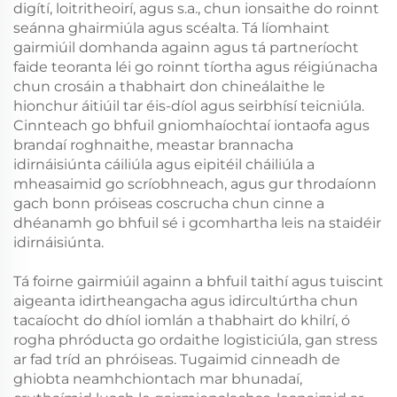
digítí, loitritheoirí, agus s.a., chun ionsaithe do roinnt
seánna ghairmiúla agus scéalta. Tá líomhaint
gairmiúil domhanda againn agus tá partneríocht
faide teoranta léi go roinnt tíortha agus réigiúnacha
chun crosáin a thabhairt don chineálaithe le
hionchur áitiúil tar éis-díol agus seirbhísí teicniúla.
Cinnteach go bhfuil gniomhaíochtaí iontaofa agus
brandaí roghnaithe, meastar brannacha
idirnáisiúnta cáiliúla agus eipitéil cháiliúla a
mheasaimid go scríobhneach, agus gur throdaíonn
gach bonn próiseas coscrucha chun cinne a
dhéanamh go bhfuil sé i gcomhartha leis na staidéir
idirnáisiúnta.
Tá foirne gairmiúil againn a bhfuil taithí agus tuiscint
aigeanta idirtheangacha agus idircultúrtha chun
tacaíocht do dhíol iomlán a thabhairt do khilrí, ó
rogha phróducta go ordaithe logisticiúla, gan stress
ar fad tríd an phróiseas. Tugaimid cinneadh de
ghiobta neamhchiontach mar bhunadaí,