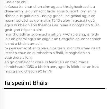
luas-acsa chúl. 
Is éasca é a chur chun cinn agus a threigheoireacht a 
dhéanamh, le cumhacht láidir agus tuiscint iomlán na 
dírbhais. Is gairid an luas ag gradáil na geáraí agus an 
neamhspleáchas go maith. Tá 10 suíomh geáraí i gcúl, 
agus ní bheidh aon fheabhas air nuair a bhogfaidh tú an 
geár gan teip ar a aird. 
mar thoradh ar sgonnacha áitiúla FACh Jiefang, is féidir 
leis an geáraí agus an eagóir an t-eagráin chumhachtach 
is mó a bhaint amach 
tá pearsantacht an tsolais níos fearr, níor chuirfear neart 
isteach chun an cumhachta a fháil, le haghaidh an 
stiúrthóra a lorg 
an gníomhaíocht coire. Is féidir leis an torc max a 
shroicheadh 1050 a bheith ann, agus is féidir leis an luas 
max a shroicheadh 90 km/h 
Taispeáint Bháis