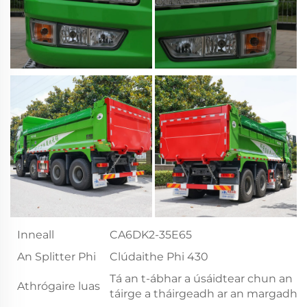
Inneall
CA6DK2-35E65
An Splitter Phi
Clúdaithe Phi 430
Tá an t-ábhar a úsáidtear chun an
Athrógaire luas
táirge a tháirgeadh ar an margadh.