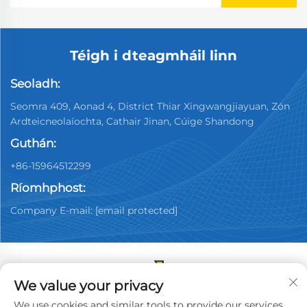
Téigh i dteagmháil linn
Seoladh:
Seomra 409, Aonad 4, District Thiar Xingwangjiayuan, Zón
Ardteicneolaíochta, Cathair Jinan, Cúige Shandong
Guthán:
+86-15964512299
Ríomhphost:
Company E-mail:
[email protected]
We value your privacy
Cóipcheart © 2026 China Jinan Youpin Used Car
We use cookies and similar tools to provide our services.