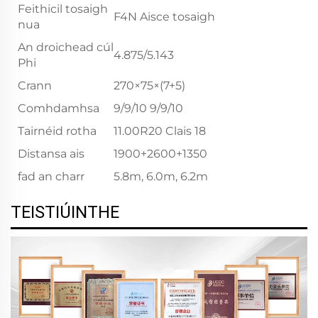
Feithicil tosaigh
F4N Aisce tosaigh
nua
An droichead cúl
4.875/5.143
Phi
Crann
270×75×(7+5)
Comhdamhsa
9/9/10 9/9/10
Tairnéid rotha
11.00R20 Clais 18
Distansa ais
1900+2600+1350
fad an charr
5.8m, 6.0m, 6.2m
TEISTIÚINTHE