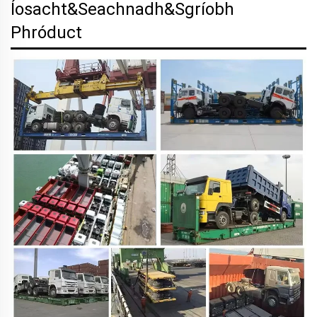
Íosacht&Seachnadh&Sgríobh
Phróduct