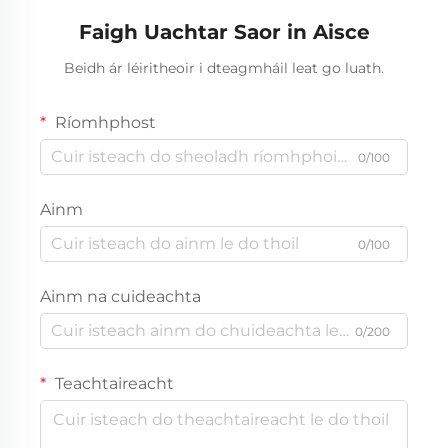
Faigh Uachtar Saor in Aisce
Beidh ár léiritheoir i dteagmháil leat go luath.
Ríomhphost
0/100
Ainm
0/100
Ainm na cuideachta
0/200
Teachtaireacht