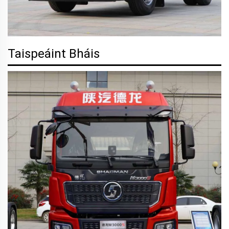
Taispeáint Bháis