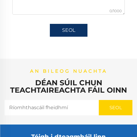
0/1000
SEOL
AN BILEOG NUACHTA
DÉAN SÚIL CHUN
TEACHTAIREACHTA FÁIL OINN
Téigh i dteagmháil linn