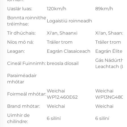
Uaslár luas:
120km/h
89km/h
Bonnta roinnithe
Logaistiú roinneadh
tréimhse:
Tír dhúchais:
Xi'an, Shaanxi
Xi'an, Shaanxi
Níos mó ná:
Tráiler trom
Tráiler trom
Leagan:
Eagrán Clasaiceach
Eagrán Élite
Gás Nádúrtha
Cineál Fuinnimh:
breosla díosail
Leachtach (L
Paraiméadair
mhótar
Weichai
Weichai
Foirmeál mhótar:
WP12.460E62
WP13NG480E
Brand mhótar:
Weichai
Weichai
Uimhir de
6 silíní
6 silíní
chilíndre: