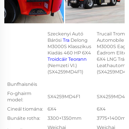
Szeckenyi Autó
Trucail Trom 
Bárósi
Tra
Delong
Automobile D
M3000S Klasszikus
M3000S Eagr
Kiadás 460 HP 6X4
Éadrom Elite
Troidcáir Teorann
6X4 LNG Trác
(Nemzeti VI.)
Leathautoma
(SX4259MD4F1)
(SX4259MD4T
Bunfhaisnéis
Fo-ghairm
SX4259MD4F1
SX4259MD4T
model:
Cineál tiomána:
6X4
6X4
Bunáite rotha:
3300+1350mm
3775+1400m
Weichai
Weichai