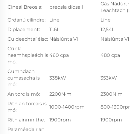
Gás Nádúrtha
Cineál Breosla:
breosla díosail
Leachtach (L
Ordanú cilíndre:
Líne
Líne
Diplacement:
11.6L
12,54L
Cuideachtaí éisc:
Náisiúnta VI
Náisiúnta VI
Cúpla
neamhspleách is
460 cpa
480 cpa
mó:
Cumhdach
cumasacha is
338kW
353kW
mó:
An torc is mó:
2200N·m
2300N·m
Rith an torcais is
1000-1400rpm
800-1300rpm
mó:
Rith ainmnithe:
1900rpm
1900rpm
Paraméadair an