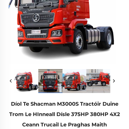
Díol Te Shacman M3000S Tractóir Duine
Trom Le HInneall Dísle 375HP 380HP 4X2
Ceann Trucail Le Praghas Maith