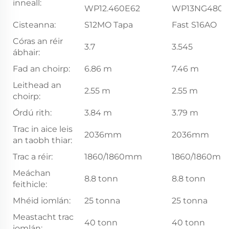
inneall:
WP12.460E62
WP13NG480E
Cisteanna:
S12MO Tapa
Fast S16AO
Córas an réir
3.7
3.545
ábhair:
Fad an choirp:
6.86 m
7.46 m
Leithead an
2.55 m
2.55 m
choirp:
Órdú rith:
3.84 m
3.79 m
Trac in aice leis
2036mm
2036mm
an taobh thiar:
Trac a réir:
1860/1860mm
1860/1860m
Meáchan
8.8 tonn
8.8 tonn
feithicle:
Mhéid iomlán:
25 tonna
25 tonna
Meastacht trac
40 tonn
40 tonn
iomlán: