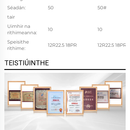
Séadán:
50
50#
tair
Uimhir na
10
10
rithimeanna:
Speisithe
12R22.5 18PR
12R22.5 18PR
rithime:
TEISTIÚINTHE