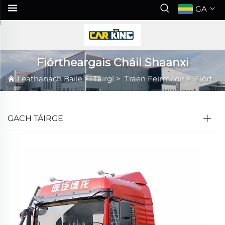
GA
Fiórtheargais Cháil Shaanxi
Leathanach Baile
>
Táirgí
>
Traen Feirmeoir
>
Fiórtheargais Cháil Shaanxi
GACH TÁIRGE