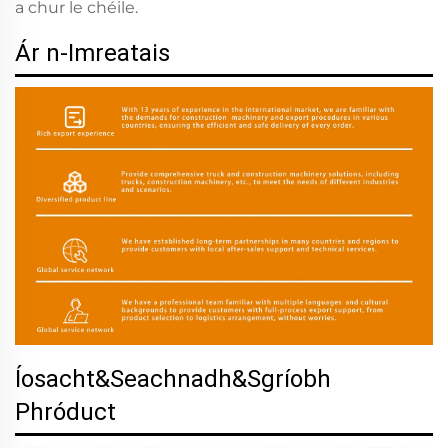
a chur le chéile.
Ár n-Imreatais
Íosacht&Seachnadh&Sgríobh
Phróduct