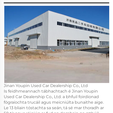
Jinan Youpin Used Car Dealership Co., Ltd
Is feidhmeannach tábhachtach é Jinan Youpin
Used Car Dealership Co., Ltd. a bhfuil foirdionad
fógraíochta trucáil agus meicniúlta bunaithe aige.
Le 13 bliain tóstachta sa seán, tá sé mar thoradh ar