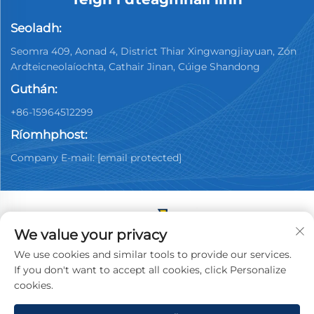
Seoladh:
Seomra 409, Aonad 4, District Thiar Xingwangjiayuan, Zón
Ardteicneolaíochta, Cathair Jinan, Cúige Shandong
Guthán:
+86-15964512299
Ríomhphost:
Company E-mail:
[email protected]
We value your privacy
Cóipcheart © 2026 China Jinan Youpin Used Car
We use cookies and similar tools to provide our services.
Dealership Co., Ltd. Gach ceart ar cosaint.
Beartas
If you don't want to accept all cookies, click Personalize
Príobháideachta
cookies.