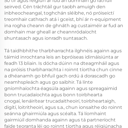
50 tír agus réigiún ar fud an domhain go rathúil
seirved. Cén tráchtáil gur taobh amuigh den
inbheocheangal, toghchán sléibhe, nó próiseictí
treomhair cathrach atá i gceist, bhí ár n-equipment
ina rogha cheann de ghnáth ag custaiméir ar fud an
domhain mar gheall ar cheannródaíocht
shuntasach agus ionradh suntasach.
Tá taidhbhithe tharbharrachta ilghnéis againn agus
táimid inrochtana leis an bpróiseas idirnáisiúnta ar
feadh 13 bliain. Is dócha dúinn na dteagmháil agus
na próisis tharbharrachta i roinnt tíortha chun cinne
a dhéanamh go bhfuil gach ordú á dorascadh go
neamhspleách agus go saibhir. Tá línte
gníomhaíochta éagsúla againn agus spreagaimid
bonn trucadaíochta agus bonn toirbhearta
cnogaí, lenáirítear trucadaitheoirí, toirbheartaigh,
digítí, loitritheoirí, agus s.a., chun ionsaithe do roinnt
seánna ghairmiúla agus scéalta. Tá líomhaint
gairmiúil domhanda againn agus tá partneríocht
faide teoranta léi go roinnt tíortha agus réigiúnacha