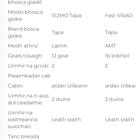
bhosca giaráil
Módel bhosca
S12MO Tapa
Fast S16AO
geára:
Brand bosca
Tapa
Tapa
geára:
Modh athrú:
Láimh
AMT
Gears tosaigh:
12 gear
16 leibhéil
Uimhir na gciúb:
2
2
Paraiméadair cab
Cabin:
ardán Uilleann
ardán Uillean
Uimhir na n-aois
2 duine
2 duine
atá ceadaithe:
Uimhir na
sraitheanna
Leath sraith
Leath sraith
suíochán:
Tanc breosla