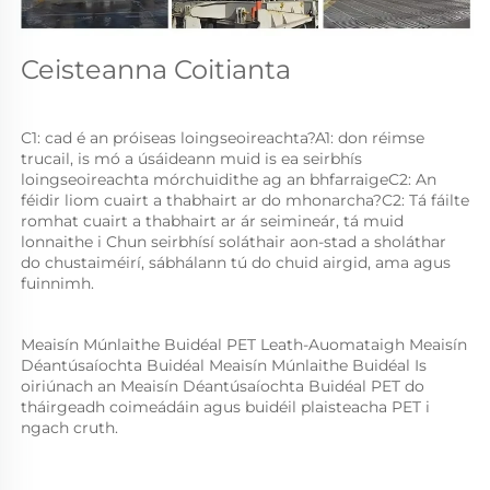
Ceisteanna Coitianta 
C1: cad é an próiseas loingseoireachta?A1: don réimse 
trucail, is mó a úsáideann muid is ea seirbhís 
loingseoireachta mórchuidithe ag an bhfarraigeC2: An 
féidir liom cuairt a thabhairt ar do mhonarcha?C2: Tá fáilte 
romhat cuairt a thabhairt ar ár seimineár, tá muid 
lonnaithe i Chun seirbhísí soláthair aon-stad a sholáthar 
do chustaiméirí, sábhálann tú do chuid airgid, ama agus 
fuinnimh. 
Meaisín Múnlaithe Buidéal PET Leath-Auomataigh Meaisín 
Déantúsaíochta Buidéal Meaisín Múnlaithe Buidéal Is 
oiriúnach an Meaisín Déantúsaíochta Buidéal PET do 
tháirgeadh coimeádáin agus buidéil plaisteacha PET i 
ngach cruth.   