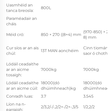
Uasmhéid an
800L
tanca breosla:
Paraméadair an
cháis
(970-850) × 27
Méid cró:
850 × 270 ((8+4) mm
8) mm
Cur síos ar an ais
Cinn tiomána
13T MAN aonchéim
chúl:
saor ó chotha
Lódáil ceadaithe
ar an aicme
7000kg
7000kg
tosaigh:
Lódáil ceadaithe
18000(dó
18000(dó
ar an aicme cúil:
dhúimhneach)kg
dhúimhneach
Conradh luas:
3.7
3.545
Líon na n-
2/3,2/-/-,2/2+-/2+-,3/5
1/2,2/2
earraigh: