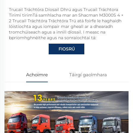
Trucail Tráchtóra Díosail Dhrú agus Trucail Tráchtora
Tirimí tirimTá samhlacha mar an Shacman M3000S 4 ×
2 Trucail Tráchtóra Tráchtóra Trú atá foirfe le haghaidh
lóistíochta agus iompair mar gheall ar a dhearadh
tromchúiseach agus a innill díosail. I measc na
bpríomhghnéithe agus na sonraíochtaí tá:
FIOSRÚ
Achoimre
Táirgí gaolmhara