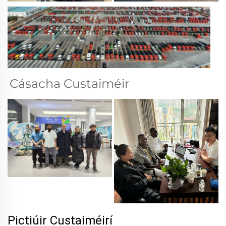
Cásacha Custaiméir 
Pictiúir Custaiméirí