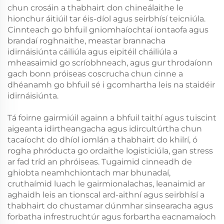
chun crosáin a thabhairt don chineálaithe le
hionchur áitiúil tar éis-díol agus seirbhísí teicniúla.
Cinnteach go bhfuil gniomhaíochtaí iontaofa agus
brandaí roghnaithe, meastar brannacha
idirnáisiúnta cáiliúla agus eipitéil cháiliúla a
mheasaimid go scríobhneach, agus gur throdaíonn
gach bonn próiseas coscrucha chun cinne a
dhéanamh go bhfuil sé i gcomhartha leis na staidéir
idirnáisiúnta.
Tá foirne gairmiúil againn a bhfuil taithí agus tuiscint
aigeanta idirtheangacha agus idircultúrtha chun
tacaíocht do dhíol iomlán a thabhairt do khilrí, ó
rogha phróducta go ordaithe logisticiúla, gan stress
ar fad tríd an phróiseas. Tugaimid cinneadh de
ghiobta neamhchiontach mar bhunadaí,
cruthaímid luach le gairmionalachas, leanaimid ar
aghaidh leis an tionscal ard-aithní agus seirbhísí a
thabhairt do chustamar dúnmhar sinsearacha agus
forbatha infrestruchtúr agus forbartha eacnamaíoch