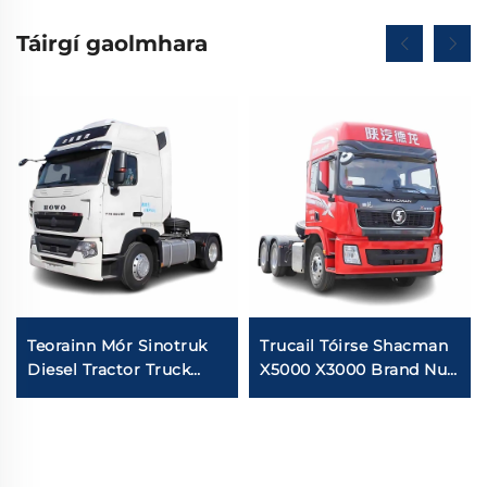
Táirgí gaolmhara
Teorainn Mór Sinotruk
Trucail Tóirse Shacman
Diesel Tractor Truck
X5000 X3000 Brand Nua
Euro2 440HP 4*2 6*4
Euro5 Ard-Díon 430HP
40Tons Tractor Truck
460HP 6X4 10Gaoithe
Head Le Stádas Maith
Tóirse le Díol