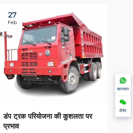
27
2
Feb
Fe
ट्रक
व्हाटसएप
स्पष
वीचैट
डंप ट्रक परियोजना की कुशलता पर
अधिक द
प्रभाव