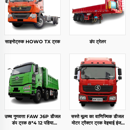
साइनोट्रुक HOWO TX ट्रक
डंप ट्रेलर
उच्च गुणवत्ता FAW J6P डीजल
सस्ते मूल्य का वाणिज्यिक डीजल
डंप ट्रक 8*4 12 पहिया
मोटर ट्रैक्टर ट्रक वेइचाई इंजन
420HP 60 टन लोडिंग टिपर
380HP 4*2 6*4 हाई रूफ