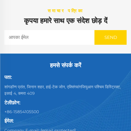
समाचार पत्रिका
कृपया हमारे साथ एक संदेश छोड़ दें
हमसे संपर्क करें
पता:
शांगडॉन्ग प्रांत, जिनान शहर, हाई-टेक जोन, एक्सिंगवांगजियुआन पश्चिम डिस्ट्रिक्ट,
इकाई 4, कमरा 409
टेलीफ़ोन:
+86-15854105500
ईमेल:
Company E-mail:
[email protected]