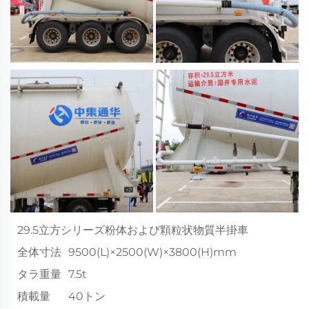
29.5立方シリーズ粉体および顆粒状物質半掛車
全体寸法
9500(L)×2500(W)×3800(H)mm
タラ重量
7.5t
積載量
40トン