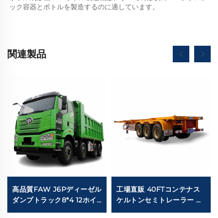
ック容器とボトルを製造するのに適しています。   
関連製品
高品質FAW J6Pディーゼル
工場直販 40FTコンテナス
ダンプトラック8*4 12ホイ
ケルトンセミトレーラー 炭
ーラー 420HP 60トン積載
素鋼 12.00R20タイヤ 3軸ス