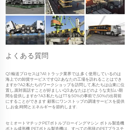
よくある質問 
Q1:輸送プロセスは?A1:トラック業界では,多く使用しているのは
海上での卸貨サービスですQ2:あなたの工場を訪れることはでき
ますか?A2:私たちのワークショップを訪問して,私たちは山東に位
置し,面対面話すことが好ましいQ3:あなたはどのような支払い期
間を提供しますか?A3:私たちはTTを50%の事前で,50%の出荷前
にすることができます 顧客にワンストップの調達サービスを提供
し,お金,時間とエネルギーを節約します. 
セミオートマチックPETボトルブローイングマシン ボトル製造機 
ボトル成形機 PETボトル製造機は、すべての形状のPETプラスチ