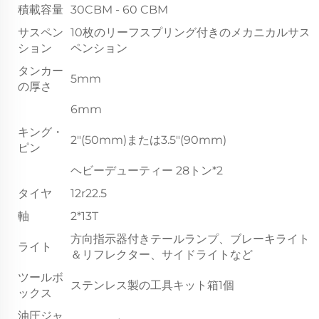
積載容量
30CBM - 60 CBM
サスペン
10枚のリーフスプリング付きのメカニカルサス
ション
ペンション
タンカー
5mm
の厚さ
6mm
キング・
2"(50mm)または3.5"(90mm)
ピン
ヘビーデューティー 28トン*2
タイヤ
12r22.5
軸
2*13T
方向指示器付きテールランプ、ブレーキライト
ライト
＆リフレクター、サイドライトなど
ツールボ
ステンレス製の工具キット箱1個
ックス
油圧ジャ