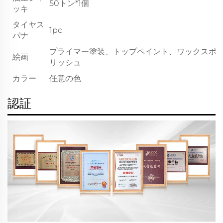
50トン*1個
ッキ
タイヤス
1pc
パナ
プライマー塗装、トップペイント、ワックスポ
絵画
リッシュ
カラー
任意の色
認証