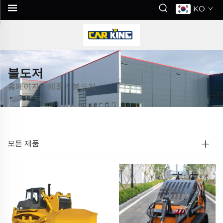
KO
불도저
홈페이지
/
제품
/
불도저
모든 제품