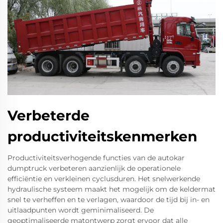
Verbeterde
productiviteitskenmerken
Productiviteitsverhogende functies van de autokar
dumptruck verbeteren aanzienlijk de operationele
efficiëntie en verkleinen cyclusduren. Het snelwerkende
hydraulische systeem maakt het mogelijk om de keldermat
snel te verheffen en te verlagen, waardoor de tijd bij in- en
uitlaadpunten wordt geminimaliseerd. De
geoptimaliseerde matontwerp zorgt ervoor dat alle