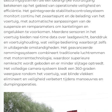
besturingsystemen die een belangrijke vooruitgang
betekenen op het gebied van operationele veiligheid en
efficiëntie. Het geïntegreerde stabiliteitscontrolesysteem
monitort continu het zwaartepunt en de belading van het
voertuig, met automatische aanpassingen van de
suspensie en remparameters om kantelingen en
ongelukken te voorkomen. Meerdere sensoren in het
voertuig bieden real-time data over laadgewicht, banddruk
en voertuighouding, wat veilige bediening waarborgt zelfs
in uitdagende omstandigheden. Het geavanceerde
remmingssysteem combineert traditionele luchtremmen
met motorremtechnologie, waardoor superieure
remkracht wordt geboden en er minder slijtage optreedt.
Het volledige camera-systeem biedt een 360-graden
weergave rondom het voertuig, wat blinde vlekken
elimineert en veiligheid verbetert tijdens manoeuvres en
dumpingoperaties.