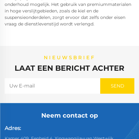
onderhoud mogelijk. Het gebruik van premiummaterialen
in hoge verslijtgebieden, zoals de kiel en de
suspensieonderdelen, zorgt ervoor dat zelfs onder eisen
vraag de dienstlevenstijd wordt verlengd.
NIEUWSBRIEF
LAAT EEN BERICHT ACHTER
Neem contact op
Adres:
Kamer 409, Eenheid 4, Xingwangjiayuan Westwijk,