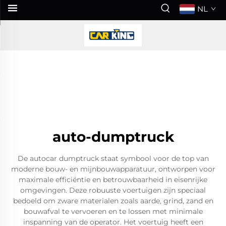
NL
auto-dumptruck
De autocar dumptruck staat symbool voor de top van
moderne bouw- en mijnbouwapparatuur, ontworpen voor
maximale efficiëntie en betrouwbaarheid in eisenrijke
omgevingen. Deze robuuste voertuigen zijn speciaal
bedoeld om zware materialen zoals aarde, grind, zand en
bouwafval te vervoeren en te lossen met minimale
inspanning van de operator. Het voertuig heeft een