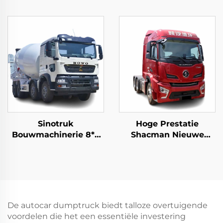
Zware Truck 4x2 6x4
Articulated Dump
Tractor Truck Hoofd In
Trucks 6*4 50Tonnen
Voorraad Te Koop
Lading 10-wiel Howo
Ondergrondse
Mijnbouw Trucks Te
Koop
Sinotruk
Hoge Prestatie
Bouwmachinerie 8*4
Shacman Nieuwe
12-wiel HOWO TX
Tractor Truck Prijs
340pk 10/12/14 Kubieke
H6000 Weichai Motor
Meter Betonmixer
480HP Trailer Trucks
Trucks
Kop Te Koop
De autocar dumptruck biedt talloze overtuigende
voordelen die het een essentiële investering