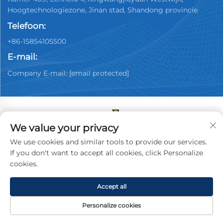
Hoogtechnologiezone, Jinan stad, Shandong provincie
Telefoon:
+86-15854105500
E-mail:
Company E-mail:
[email protected]
We value your privacy
Copyright © 2025 China Jinan Youpin Used Car
We use cookies and similar tools to provide our services.
Dealership Co., Ltd. Alle rechten voorbehouden.
If you don't want to accept all cookies, click Personalize
Privacybeleid
cookies.
Accept all
Personalize cookies
HOMEPAGE
PRODUCTEN
E-MAIL
TEL