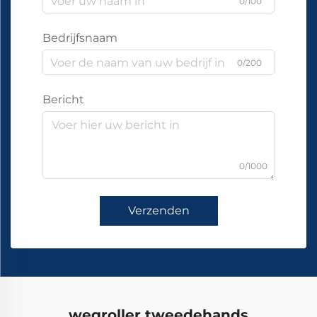
0/100
Bedrijfsnaam
0/200
Bericht
0/1000
Verzenden
wegroller tweedehands