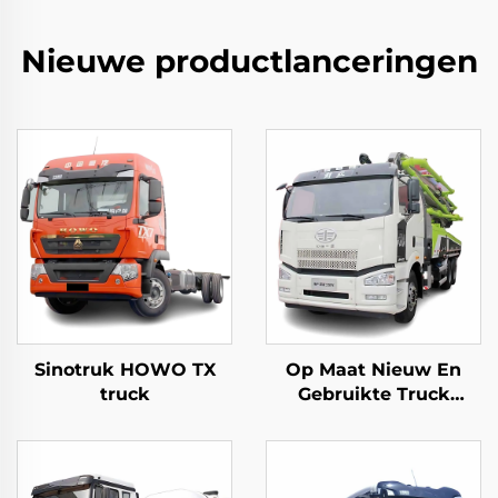
Nieuwe productlanceringen
Sinotruk HOWO TX
Op Maat Nieuw En
truck
Gebruikte Truck
Gemonteerd Pump
Truck Zoomlion 50m
60m 16CBM Beton
Pump Truck Te Koop