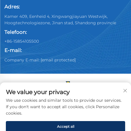
Adres:
Kamer 409, Eenheid 4, Xingwangjiayuan Westwijk,
Hoogtechnologiezone, Jinan stad, Shandong provincie
Telefoon:
+86-15854105500
E-mail:
Company E-mail:
[email protected]
We value your privacy
Copyright © 2025 China Jinan Youpin Used Car
We use cookies and similar tools to provide our services.
Dealership Co., Ltd. Alle rechten voorbehouden.
If you don't want to accept all cookies, click Personalize
Privacybeleid
cookies.
Accept all