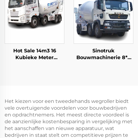
Hot Sale 14m3 16
Sinotruk
Kubieke Meter
Bouwmachinerie 8*4
Capaciteit
12-wiel HOWO TX
Cementmixer Trucks
340pk 10/12/14 Kubieke
FAW Hydraulische
Meter Betonmixer
Pompen Betonmixer
Trucks
Truck Op Voorraad
Het kiezen voor een tweedehands wegroller biedt
vele overtuigende voordelen voor bouwbedrijven
en opdrachtnemers. Het meest directe voordeel is
de aanzienlijke kostenbesparing in vergelijking met
het aanschaffen van nieuwe apparatuur, wat
bedrijven in staat stelt om competitieve prijzen te