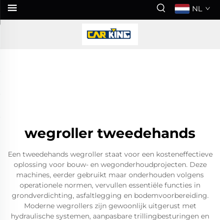
NL
wegroller tweedehands
Een tweedehands wegroller staat voor een kosteneffectieve
oplossing voor bouw- en wegonderhoudprojecten. Deze
machines, eerder gebruikt maar onderhouden volgens
operationele normen, vervullen essentiële functies in
grondverdichting, asfaltlegging en bodemvoorbereiding.
Moderne wegrollers zijn gewoonlijk uitgerust met
hydraulische systemen, aanpasbare trillingbesturingen en