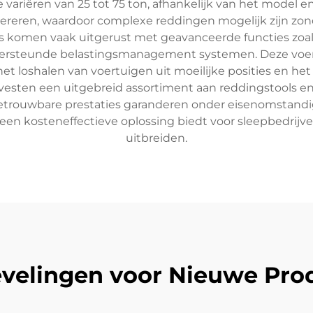
variëren van 25 tot 75 ton, afhankelijk van het model en 
ereren, waardoor complexe reddingen mogelijk zijn zond
komen vaak uitgerust met geavanceerde functies zoal
steunde belastingsmanagement systemen. Deze voertui
et loshalen van voertuigen uit moeilijke posities en he
ten een uitgebreid assortiment aan reddingstools en -a
etrouwbare prestaties garanderen onder eisenomstan
een kosteneffectieve oplossing biedt voor sleepbedrijv
uitbreiden.
velingen voor Nieuwe Pro