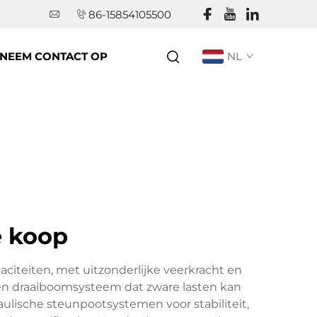
86-15854105500
NEEM CONTACT OP
NL
e koop
citeiten, met uitzonderlijke veerkracht en
een draaiboomsysteem dat zware lasten kan
aulische steunpootsystemen voor stabiliteit,