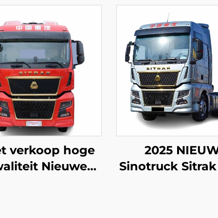
t verkoop hoge
2025 NIEU
aliteit Nieuwe
Sinotruck Sitra
otruk Sitrak C9H
10Banden 540
80/540PK 4X2
LHD Trailer Tra
tor Trailer Truck
Truck