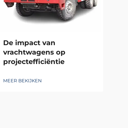
De impact van
To
vrachtwagens op
st
projectefficiëntie
ee
MEER BEKIJKEN
MEE