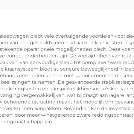
Hoofd
sleepwagen biedt vele overtuigende voordelen voor slee
kopen van een gebruikte eenheid aanzienlijke kostenbes
itstekende operationele mogelijkheden biedt. Deze voer
 correct onderhouden zijn. De veelzijdigheid van rotat
 pakken, van eenvoudige sleep tot complexe zware reddi
re kraansysteem biedt superieure beweeglijkheid in bep
eedehands eenheden komen met gedocumenteerde servic
 beslissingen te nemen. De geavanceerde stabilisatiesy
 verzekeringkosten en aansprakelijkheidsrisico's kan ve
nging vergemakkelijken, wat bijdraagt aan lagere lan
bijbehorende uitrusting maakt het mogelijk om geavan
fectiever kunnen aanpakken. Bovendien kan de investeri
eteren, door meer winstgevende zware reddingscontracte
eringmaatschappijen.