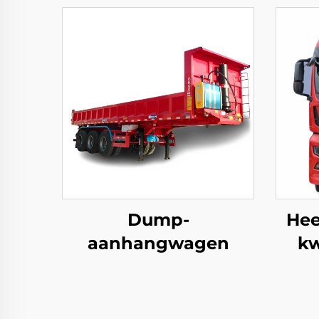
Dump-
Hee
aanhangwagen
kw
Sin
4
Trac