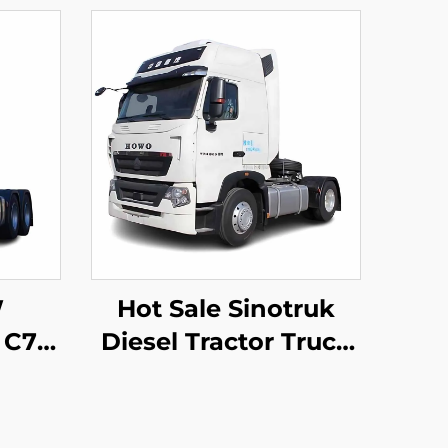
W
Hot Sale Sinotruk
k C7H
Diesel Tractor Truck
 PK
Euro2 440HP 4*2 6*4
ctor
40Tonnen Tractor
Truck Kop In Goede