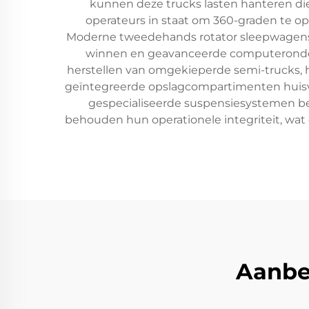
kunnen deze trucks lasten hanteren die 
operateurs in staat om 360-graden te op
Moderne tweedehands rotator sleepwagens 
winnen en geavanceerde computeronder
herstellen van omgekieperde semi-trucks, h
geïntegreerde opslagcompartimenten huisves
gespecialiseerde suspensiesystemen b
behouden hun operationele integriteit, wat 
Aanbe