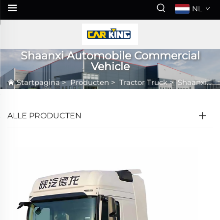
NL
Shaanxi Automobile Commercial
Vehicle
Startpagina
>
Producten
>
Tractor Truck
>
Shaanxi Automobile Commercial Vehicle
ALLE PRODUCTEN