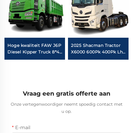
Hoge kwaliteit FAW J6P
2025 Shacman Tractor
Diesel Kipper Truck 8*4
X6000 600Pk 400Pk Lhd
12Wheeler 420PK
6X4 Vrachtwagen Trailer
60Tons Laad Kipper
Kop Handmatige
Kipper Truck Op
Tractor Truck
Voorraad
Vraag een gratis offerte aan
Onze vertegenwoordiger neemt spoedig contact met
u op.
E-mail