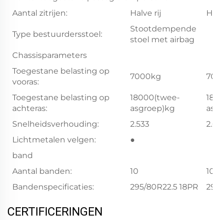
Aantal zitrijen:
Halve rij
Halv
Stootdempende
Type bestuurdersstoel:
stoel met airbag
Chassisparameters
Toegestane belasting op
7000kg
70
vooras:
Toegestane belasting op
18000(twee-
180
achteras:
asgroep)kg
asg
Snelheidsverhouding:
2.533
2.6
Lichtmetalen velgen:
●
band
Aantal banden:
10
10
Bandenspecificaties:
295/80R22.5 18PR
295
CERTIFICERINGEN