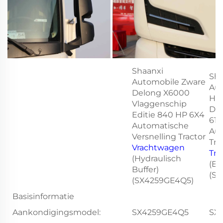
Shaanxi
Sha
Automobile Zware
Au
Delong X6000
He
Vlaggenschip
De
Editie 840 HP 6X4
61
Automatische
Au
Versnelling Tractor
Tra
Vrachtwagen
Tre
(Hydraulisch
(Eu
Buffer)
(S
(SX4259GE4Q5)
Basisinformatie
Aankondigingsmodel:
SX4259GE4Q5
SX