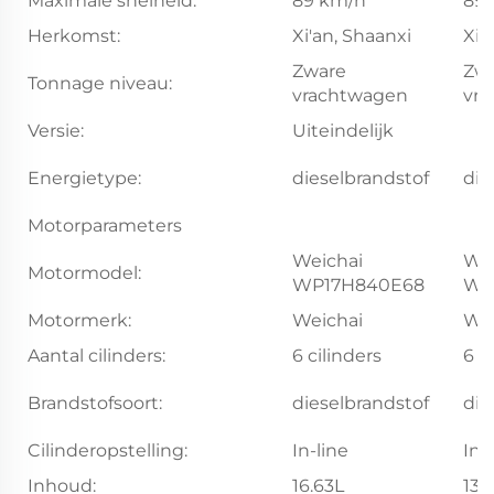
Maximale snelheid:
89 km/h
89
Herkomst:
Xi'an, Shaanxi
Xi'
Zware
Zw
Tonnage niveau:
vrachtwagen
vr
Versie:
Uiteindelijk
Energietype:
dieselbrandstof
die
Motorparameters
Weichai
Wei
Motormodel:
WP17H840E68
WP
Motormerk:
Weichai
Wei
Aantal cilinders:
6 cilinders
6 c
Brandstofsoort:
dieselbrandstof
die
Cilinderopstelling:
In-line
In-
Inhoud:
16.63L
13,