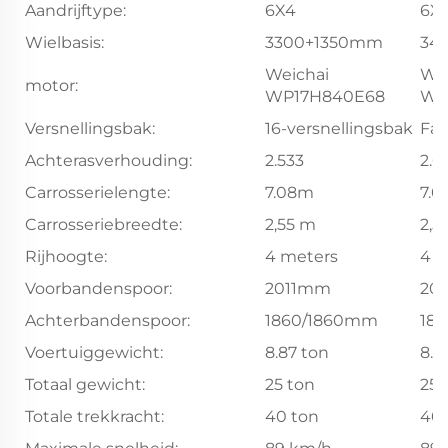
Aandrijftype:
6X4
6X
Wielbasis:
3300+1350mm
34
Weichai
Wei
motor:
WP17H840E68
WP
Versnellingsbak:
16-versnellingsbak
Fas
Achterasverhouding:
2.533
2.6
Carrosserielengte:
7.08m
7.
Carrosseriebreedte:
2,55 m
2,5
Rijhoogte:
4 meters
4 m
Voorbandenspoor:
2011mm
20
Achterbandenspoor:
1860/1860mm
18
Voertuiggewicht:
8.87 ton
8.8
Totaal gewicht:
25 ton
25 
Totale trekkracht:
40 ton
40 