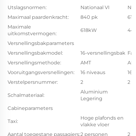
Utslagsnormen:
Nationaal VI
Nat
Maximaal paardenkracht:
840 pk
610
Maximale
618kW
44
uitkomstvermogen:
Versnellingsbakparameters
Versnellingsbakmodel:
16-versnellingsbak
Fas
Versnellingsmethode:
AMT
AM
Vooruitgangsversnellingen:
16 niveaus
16 
Verstelpersnummer:
2
2
Aluminium
Schalmateriaal:
Legering
Cabineparameters
Hoge plafonds en
Taxi:
vlakke vloer
Aantal toegestane passagiers:
2 personen
2 p