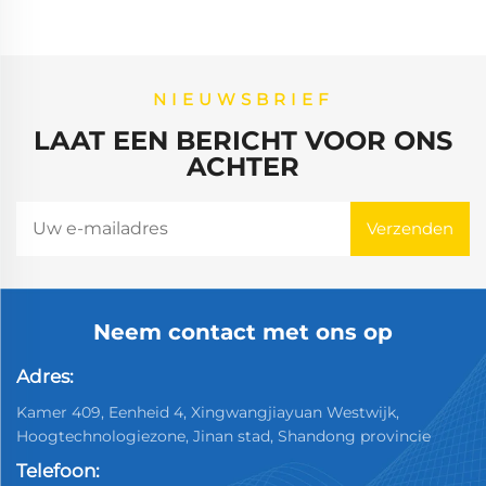
NIEUWSBRIEF
LAAT EEN BERICHT VOOR ONS
ACHTER
Neem contact met ons op
Adres:
Kamer 409, Eenheid 4, Xingwangjiayuan Westwijk,
Hoogtechnologiezone, Jinan stad, Shandong provincie
Telefoon: