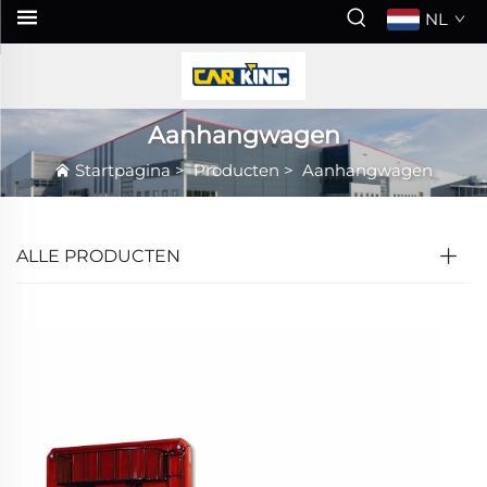
NL
Aanhangwagen
Startpagina
>
Producten
>
Aanhangwagen
ALLE PRODUCTEN