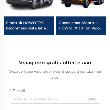
Sinotruk HOWO TX5
Goede staat Sinotruk
betonmenginstallatie
HOWO TX 30 Ton Kipper
truck
10 Banden
Nieuw/Gebroken 6x4
371HP 400HP Tipper
Truck Te Koop
Vraag een gratis offerte aan
Onze vertegenwoordiger neemt spoedig contact met
u op.
E-mail
0/100