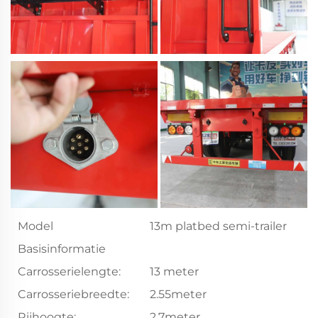
Model
13m platbed semi-trailer
Basisinformatie
Carrosserielengte:
13 meter
Carrosseriebreedte:
2.55meter
Rijhoogte:
2.7meter