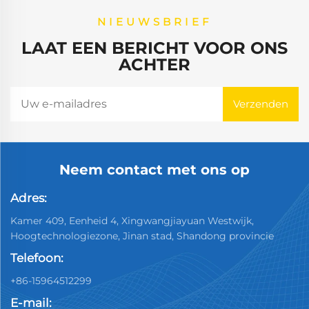
NIEUWSBRIEF
LAAT EEN BERICHT VOOR ONS
ACHTER
Neem contact met ons op
Adres:
Kamer 409, Eenheid 4, Xingwangjiayuan Westwijk,
Hoogtechnologiezone, Jinan stad, Shandong provincie
Telefoon:
+86-15964512299
E-mail: