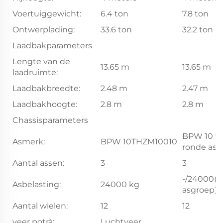
Voertuiggewicht:
6.4 ton
7.8 ton
Ontwerplading:
33.6 ton
32.2 ton
Laadbakparameters
Lengte van de
13.65 m
13.65 m
laadruimte:
Laadbakbreedte:
2.48 m
2.47 m
Laadbakhoogte:
2.8 m
2.8 m
Chassisparameters
BPW 10 t
Asmerk:
BPW 10THZM10010
ronde as
Aantal assen:
3
3
-/24000(dr
Asbelasting:
24000 kg
asgroep)
Aantal wielen:
12
12
veer potrà:
Luchtveer