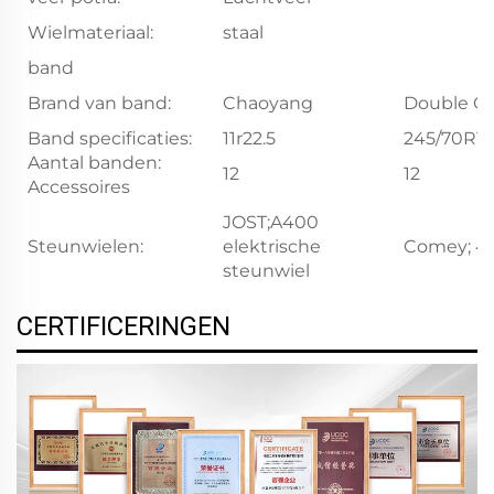
Wielmateriaal:
staal
band
Brand van band:
Chaoyang
Double Co
Band specificaties:
11r22.5
245/70R19
Aantal banden:
12
12
Accessoires
JOST;A400
Steunwielen:
elektrische
Comey; 4
steunwiel
CERTIFICERINGEN