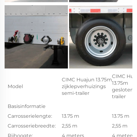
CIMC Hua
CIMC Huajun 13.75m
13.75m
Model
zijklepverhuizings
gesloten 
semi-trailer
trailer
Basisinformatie
Carrosserielengte:
13.75 m
13.75 m
Carrosseriebreedte:
2,55 m
2,55 m
Rijhoogte:
4 meters
4 meters