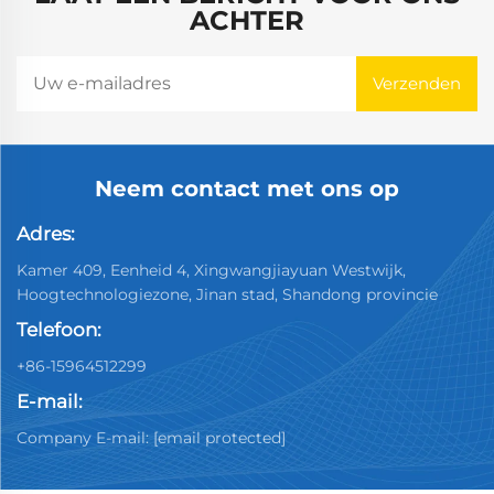
ACHTER
Neem contact met ons op
Adres:
Kamer 409, Eenheid 4, Xingwangjiayuan Westwijk,
Hoogtechnologiezone, Jinan stad, Shandong provincie
Telefoon:
+86-15964512299
E-mail:
Company E-mail:
[email protected]