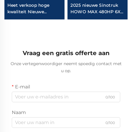
Heet verkoop hoge
2025 nieuwe Sinotruk
kwaliteit Nieuwe
HOWO MAX 480HP 6X4
Sinotruk Sitrak C9H
Howo Trucks Kop
480/540PK 4X2 Tractor
tractor Truck voorraad
Trailer Truck Hoofd
te koop
Vraag een gratis offerte aan
Onze vertegenwoordiger neemt spoedig contact met
u op.
E-mail
0/100
Naam
0/100