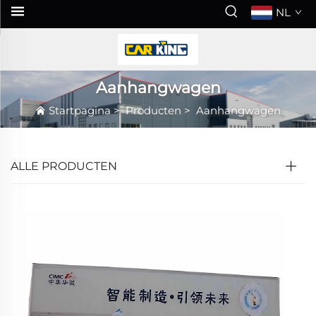
NL
Aanhangwagen
Startpagina
>
Producten
>
Aanhangwagen
ALLE PRODUCTEN