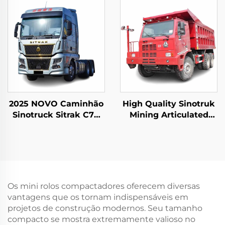
2025 NOVO Caminhão
High Quality Sinotruk
Sinotruck Sitrak C7H
Mining Articulated
10Pneus 540 CV LHD
Dump Trucks 6*4
Trator de Reboque
50Tons Loading
10Wheeler Howo
Underground Mining
Trucks For Sale
Os mini rolos compactadores oferecem diversas
vantagens que os tornam indispensáveis em
projetos de construção modernos. Seu tamanho
compacto se mostra extremamente valioso no