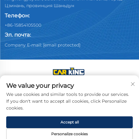
Цзинань, провинция Шаньдун
Телефон:
+86-15854105500
Эл. почта:
Company E-mail:
[email protected]
We value your privacy
Авторские права © 2025 Китай, компания по
продаже подержанных автомобилей Jinan Youpin.
We use cookies and similar tools to provide our services.
Все права защищены.
Политика
If you don't want to accept all cookies, click Personalize
конфиденциальности
cookies.
Accept all
Personalize cookies