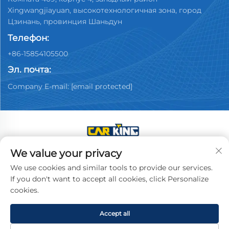
Xingwangjiayuan, высокотехнологичная зона, город
Цзинань, провинция Шаньдун
Телефон:
+86-15854105500
Эл. почта:
Company E-mail:
[email protected]
We value your privacy
Авторские права © 2025 Китай, компания по
продаже подержанных автомобилей Jinan Youpin.
We use cookies and similar tools to provide our services.
Все права защищены.
Политика
If you don't want to accept all cookies, click Personalize
конфиденциальности
cookies.
Accept all