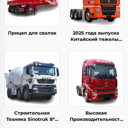
Прицеп для свалок
2025 года выпуска
Китайский тяжелый
грузовик Sitrak G7S
4x2 6x4 тягач в
наличии для
продажи
Строительная
Высокая
Техника Sinotruk 8*4
Производительность
12-колесный HOWO
Новый Тягач Shacman