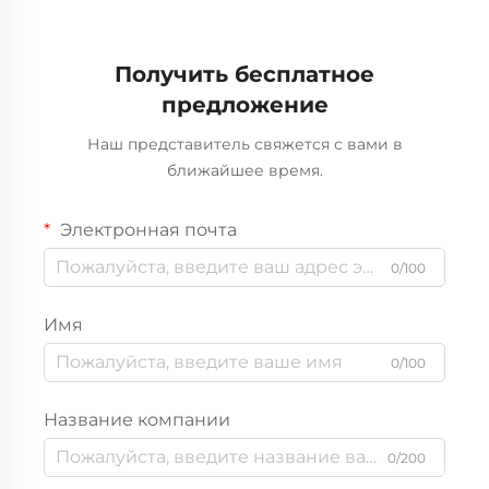
Zoomlion 50м 60м
Гидравлический U-
16CBM бетононасос
образный задний
для продажи
самосвальный
Получить бесплатное
полуприцеп на
предложение
продажу
Наш представитель свяжется с вами в
ближайшее время.
Электронная почта
0/100
Имя
0/100
Название компании
0/200