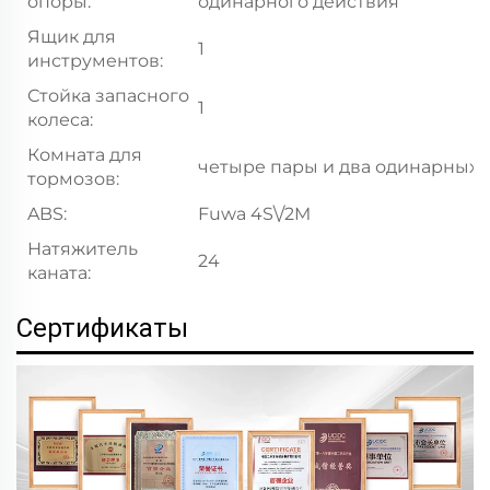
опоры:
одинарного действия
Ящик для
1
инструментов:
Стойка запасного
1
колеса:
Комната для
четыре пары и два одинарных
тормозов:
ABS:
Fuwa 4S\/2M
Натяжитель
24
каната:
Сертификаты