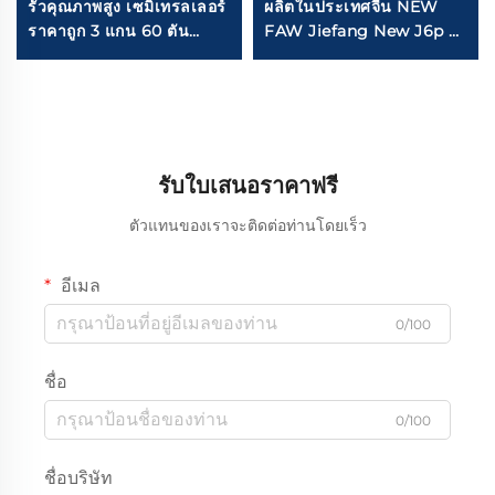
รั้วคุณภาพสูง เซมิเทรลเลอร์
ผลิตในประเทศจีน NEW
ราคาถูก 3 แกน 60 ตัน
FAW Jiefang New J6p รถ
สำหรับขนส่งสัตว์เลี้ยง
บรรทุกหนัก 420HP 380HP
6X4 8X4 รถดัมป์ขนาด
5.8m สำหรับขาย
รับใบเสนอราคาฟรี
ตัวแทนของเราจะติดต่อท่านโดยเร็ว
อีเมล
0/100
ชื่อ
0/100
ชื่อบริษัท