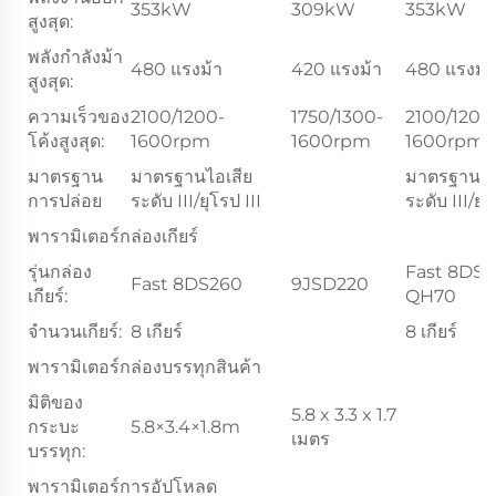
353kW
309kW
353kW
สูงสุด:
พลังกําลังม้า
480 แรงม้า
420 แรงม้า
480 แรงม้
สูงสุด:
ความเร็วของ
2100/1200-
1750/1300-
2100/1200
โค้งสูงสุด:
1600rpm
1600rpm
1600rpm
มาตรฐาน
มาตรฐานไอเสีย
มาตรฐานไอ
การปล่อย
ระดับ III/ยุโรป III
ระดับ III/ยุโ
พารามิเตอร์กล่องเกียร์
รุ่นกล่อง
Fast 8DS2
Fast 8DS260
9JSD220
เกียร์:
QH70
จำนวนเกียร์:
8 เกียร์
8 เกียร์
พารามิเตอร์กล่องบรรทุกสินค้า
มิติของ
5.8 x 3.3 x 1.7
กระบะ
5.8×3.4×1.8m
เมตร
บรรทุก:
พารามิเตอร์การอัปโหลด