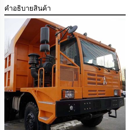
คำอธิบายสินค้า