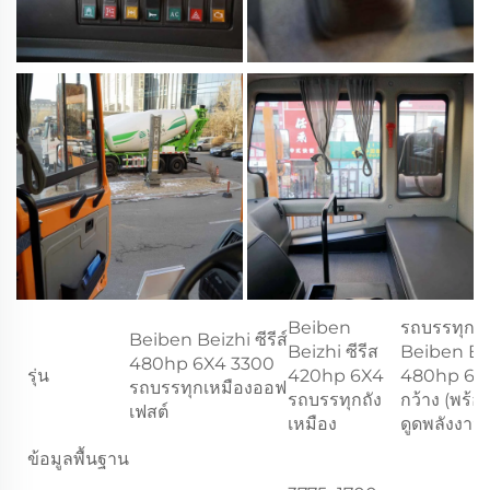
Beiben
รถบรรทุกถั
Beiben Beizhi ซีรีส์
Beizhi ซีรีส
Beiben Beic
480hp 6X4 3300
รุ่น
420hp 6X4
480hp 6X4
รถบรรทุกเหมืองออฟ
รถบรรทุกถัง
กว้าง (พร้อม
เฟสต์
เหมือง
ดูดพลังงาน)
ข้อมูลพื้นฐาน