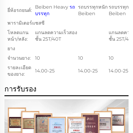
Beiben Heavy
รถ
รถบรรทุกหนัก
รถบรรทุกห
ยี่ห้อรถยนต์:
บรรทุก
Beiben
Beiben
พารามิเตอร์แชสซี
โหลดแกน
แกนลดความเร็วสอง
แกนลดความ
หน้า/หลัง:
ชั้น 25T/40T
ชั้น 25T/40
ยาง
จํานวนยาง:
10
10
10
รายละเอียด
14.00-25
14.00-25
14.00-25
ของยาง:
การรับรอง