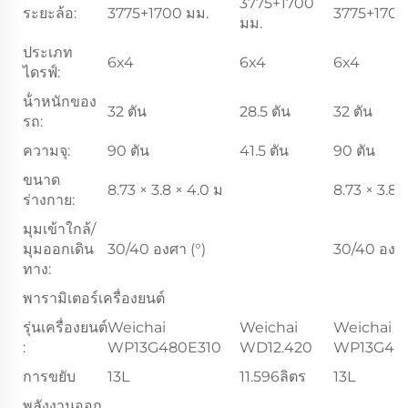
3775+1700
ระยะล้อ:
3775+1700 มม.
3775+1700
มม.
ประเภท
6x4
6x4
6x4
ไดรฟ์:
น้ําหนักของ
32 ตัน
28.5 ตัน
32 ตัน
รถ:
ความจุ:
90 ตัน
41.5 ตัน
90 ตัน
ขนาด
8.73 × 3.8 × 4.0 ม
8.73 × 3.8 
ร่างกาย:
มุมเข้าใกล้/
มุมออกเดิน
30/40 องศา (°)
30/40 องศา
ทาง:
พารามิเตอร์เครื่องยนต์
รุ่นเครื่องยนต์
Weichai
Weichai
Weichai
:
WP13G480E310
WD12.420
WP13G48
การขยับ
13L
11.596ลิตร
13L
พลังงานออก