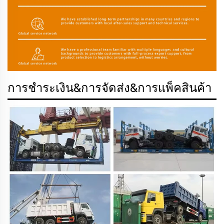
การชำระเงิน&การจัดส่ง&การแพ็คสินค้า