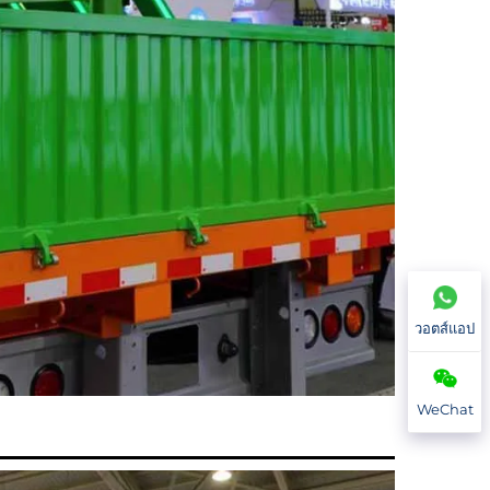
วอตส์แอป
WeChat