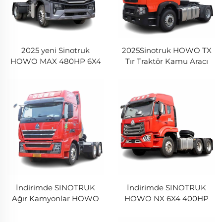
2025 yeni Sinotruk
2025Sinotruk HOWO TX
HOWO MAX 480HP 6X4
Tır Traktör Kamu Aracı
Howo Kamyon Başlığı
380hp 400HP 6X4 Ağır
traktör Kamyon stokta
Yük Karoserisi için
satışta
İndirimde SINOTRUK
İndirimde SINOTRUK
Ağır Kamyonlar HOWO
HOWO NX 6X4 400HP
TH7 LNG/CNG 530HP
Telaş Kamyon Başı Sino
Euro6 Telaş Kamyon Başı
HOHAN 6 Tekerlekli