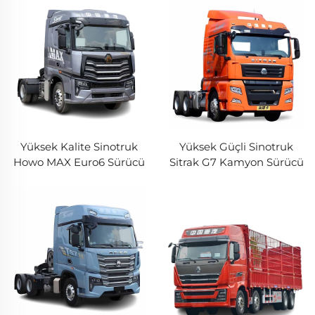
Telaş İçin
Asiltirpan Traktör
Kamyonu
Yüksek Kalite Sinotruk
Yüksek Güçli Sinotruk
Howo MAX Euro6 Sürücü
Sitrak G7 Kamyon Sürücü
Kabı 4*2 6Tekerlekli Dizel
Kabı 510HP Euro5 Yüksek
Motorlu Ağır Kamyon
Tavanlı İyi Durumda
Başı Hava Süspansiyonu
Sürücü Kabı
ile