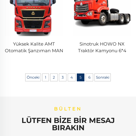
Yüksek Kalite AMT
Sinotruk HOWO NX
Otomatik Şanzıman MAN
Traktör Kamyonu 6*4
Motoru 580HP 610HP 6*4
10Tekerlekli Hohan Howo
10 Tekerlekli Sinotruk
380HP 430HP 40Ton İyi
Sitrak Traktör Kamyonu
Koşullarda Kamyon Başı
Satışta
Önceki
1
2
3
4
5
6
Sonraki
BÜLTEN
LÜTFEN BIZE BIR MESAJ
BIRAKIN