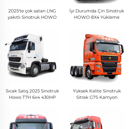
2025'te çok satan LNG
İyi Durumda Çin Sinotruk
yakıtlı Sinotruk HOWO
HOWO 8X4 Yükleme
6x4 10 tekerlekli 590hp
Taşıma Kamyonu 12
howo TS7 traktör
Tekerlekli Yükleme
kamyonu
Kamyonu Ucuz Fiyatla
Sıcak Satış 2025 Sinotruk
Yüksek Kalite Sinotruk
Howo T7H 6x4 430HP
Sitrak G7S Kamyon
CNG LNG YENİ Sürücü
Traktörleri 510HP 540HP
Kamyonu Telaş Kamyonu
MC Motor Hava Yastığı
Kafa Satılık
Süspansiyon 6*4 Traktör
Kamyon Satılık