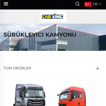
TR
SÜRÜKLEYICI KAMYONU
Ana Sayfa
/
Ürünler
/
Tır Sürücüsü
TÜM ÜRÜNLER