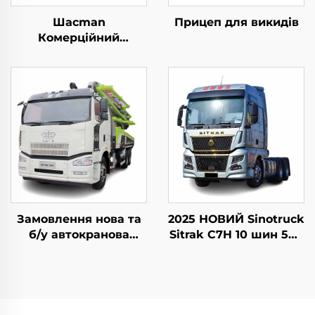
Шacman
Прицеп для викидів
Комерційний
Автомобіль Xuande
X9
Замовлення нова та
2025 НОВИЙ Sinotruck
б/у автокранова
Sitrak C7H 10 шин 540
установка Zoomlion
к.с. LHD причіпний
50м 60м 16CBM
трактор
бетономішерна
вантажівка для
продажу