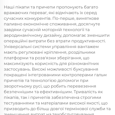
Наші пікапи та причепи пропонують багато
вражаючих переваг, які відмічають їх серед
сучасних конкурентів. По-перше, виняткове
паливно економічне споживання, досягнуте
завдяки сучасній моторній технології та
аеродинамічному дизайну, допомагає зменшити
операційні витрати без втрати продуктивності.
Універсальні системи управління вантажем
мають регулювані кріплення, роздільники
платформи та розв'язки зберігання, що
максимізують корисність для різноманітних
застосувань. Високі можливості буксування
покращені інтегрованими контролерами гальм
причепів та технологією допомоги при
зворотньому русі, що робить перевезення
безпечнішим та ефективнішим. Тривалість як
пікапів, так і причепів забезпечена строгими
тестуваннями та матеріалами високої якості, що
призводить до більш довгої термінової служби та
зменшення витрат на техобслуговування.