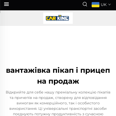
UK
вантажівка пікап і прицеп
на продаж
Відкрийте для себе нашу преміальну колекцію пікапів
та причепів на продаж, створену для відповідання
вимогам як комерційного, так і особистого
використання. Ці універсальні транспортні засоби
поєднують потужну продуктивність з сучасною