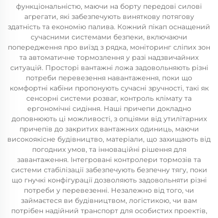
функціональністю, маючи на борту передові силові
агрегати, які забезпечують виняткову потягову
здатність та економію палива. Кожний пікап оснащений
сучасними системами безпеки, включаючи
попередження про виїзд з рядка, моніторинг сліпих зон
та автоматичне тормозлення у разі надзвичайних
ситуацій. Просторі вантажні ложа задовольняють різні
потреби перевезення навантаження, поки що
комфортні кабіни пропонують сучасні зручності, такі як
сенсорні системи розваг, контроль клімату та
ергономічні сидіння. Наші причепи докладно
доповнюють ці можливості, з опціями від утилітарних
причепів до закритих вантажних одиниць, маючи
високоякісне будівництво, матеріали, що захищають від
погодних умов, та інноваційні рішення для
завантаження. Інтегровані контролери тормозів та
системи стабілізації забезпечують безпечну тягу, поки
що гнучкі конфігурації дозволяють задовольняти різні
потреби у перевезенні. Незалежно від того, чи
займаєтеся ви будівництвом, логістикою, чи вам
потрібен надійний транспорт для особистих проектів,