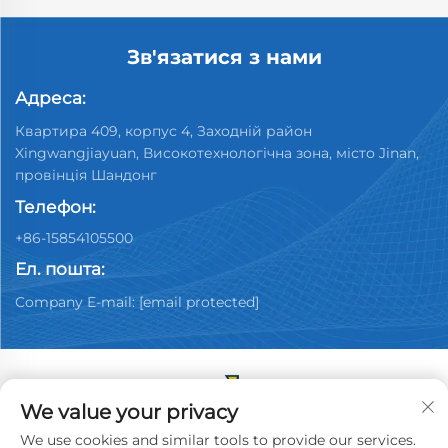
Зв'язатися з нами
Адреса:
Квартира 409, корпус 4, Заходній район
Xingwangjiayuan, Високотехнологічна зона, місто Jinan,
провінція Шандонг
Телефон:
+86-15854105500
Ел. пошта:
Company E-mail:
[email protected]
We value your privacy
Copyright © 2025 China Jinan Youpin Used Car
We use cookies and similar tools to provide our services.