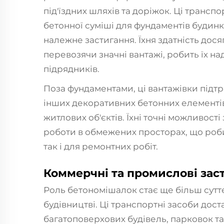
під'їздних шляхів та доріжок. Ці трансп
бетонної суміші для фундаментів будинк
належне застигання. Їхня здатність дос
перевозячи значні вантажі, робить їх н
підрядників.
Поза фундаментами, ці вантажівки підтр
інших декоративних бетонних елементів,
житлових об'єктів. Їхні точні можливос
роботи в обмежених просторах, що робит
так і для ремонтних робіт.
Коммерчні та промислові зас
Роль бетономішалок стає ще більш сут
будівництві. Ці транспортні засоби дос
багатоповерхових будівель, парковок та