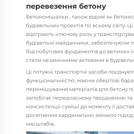
перевезення бетону
Бетономішалки
, також відомі як бетон
будівельних проектів по всьому світу. Ц
відіграють ключову роль у транспортува
будівельні майданчики, забезпечуючи пл
Від побутових фундаментів до великих 
стали незамінними активами в будівельн
Ці потужні транспортні засоби поєдную
функціональністю, маючи обертові бара
перемішування матеріалів для бетону п
запобігає передчасному твердненню та
консистенції суміші до моменту її доста
досягнення кардинально змінило підхід 
масштабів.