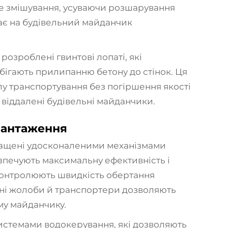
не змішування, усуваючи розшарування
ачає на будівельний майданчик
розроблені гвинтові лопаті, які
бігають прилипанню бетону до стінок. Ця
лу транспортування без погіршення якості
 віддалені будівельні майданчики.
вантаження
нащені удосконаленими механізмами
езпечують максимальну ефективність і
 контролюють швидкість обертання
ані жолоби й транспортери дозволяють
му майданчику.
системами водокерування, які дозволяють