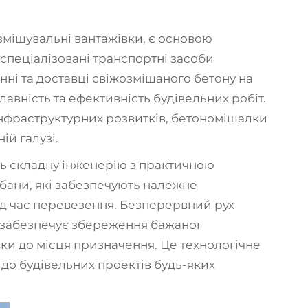
озмішувальні вантажівки, є основою
і спеціалізовані транспортні засоби
нні та доставці свіжозмішаного бетону на
авність та ефективність будівельних робіт.
інфраструктурних розвитків,
бетономішалки
ій галузі.
ть складну інженерію з практичною
бани, які забезпечують належне
ід час перевезення. Безперервний рух
 забезпечує збереження бажаної
вки до місця призначення. Це технологічне
до будівельних проектів будь-яких