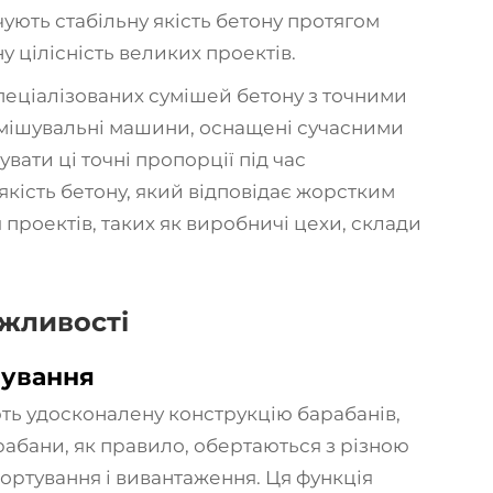
ують стабільну якість бетону протягом
у цілісність великих проектів.
пеціалізованих сумішей бетону з точними
мішувальні машини, оснащені сучасними
вати ці точні пропорції під час
кість бетону, який відповідає жорстким
 проектів, таких як виробничі цехи, склади
ожливості
шування
ть удосконалену конструкцію барабанів,
арабани, як правило, обертаються з різною
ортування і вивантаження. Ця функція