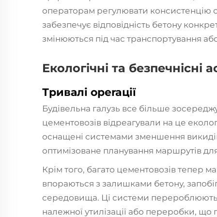
операторам регулювати консистенцію су
забезпечує відповідність бетону конкре
змінюються під час транспортування або
Екологічні та безпечнісні 
Тривалі operaції
Будівельна галузь все більше зосереджує
цементовозів відреагували на це еколо
оснащені системами зменшення викиді
оптимізоване планування маршрутів для 
Крім того, багато цементовозів тепер 
впораються з залишками бетону, запо
середовища. Ці системи перероблюють 
належної утилізації або переробки, що п