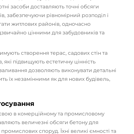
ортні засоби доставляють точні обсяги
ів, забезпечуючи рівномірний розподіл і
ягати житлових районів, одночасно
адзвичайно цінними для забудовників та
имують створення терас, садових стін та
 які підвищують естетичну цінність
ті заливання дозволяють виконувати детальні
ь їх незамінними як для нових будівель,
тосування
тєвою в комерційному та промисловому
тавляють величезні обсяги бетону для
 промислових споруд. Їхні великі ємності та