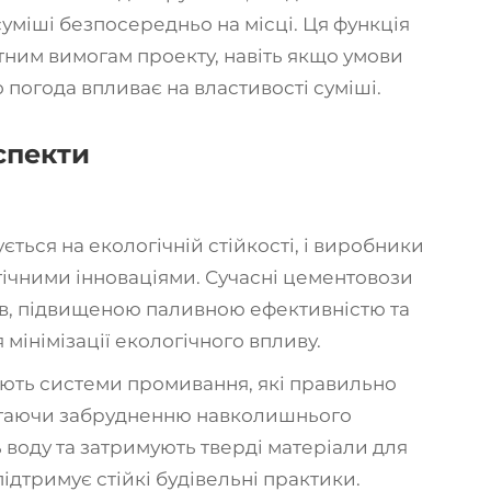
міші безпосередньо на місці. Ця функція
тним вимогам проекту, навіть якщо умови
 погода впливає на властивості суміші.
аспекти
ться на екологічній стійкості, і виробники
гічними інноваціями. Сучасні цементовози
в, підвищеною паливною ефективністю та
мінімізації екологічного впливу.
мають системи промивання, які правильно
бігаючи забрудненню навколишнього
воду та затримують тверді матеріали для
ідтримує стійкі будівельні практики.