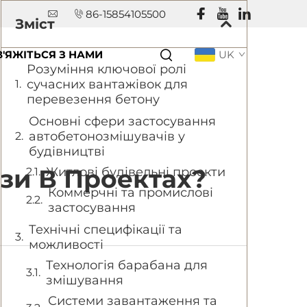
86-15854105500
Зміст
В'ЯЖІТЬСЯ З НАМИ
UK
Розуміння ключової ролі
сучасних вантажівок для
перевезення бетону
Основні сфери застосування
автобетонозмішувачів у
будівництві
зи В Проектах?
Житлові будівельні проекти
Коммерчні та промислові
застосування
Технічні специфікації та
можливості
Технологія барабана для
змішування
Системи завантаження та