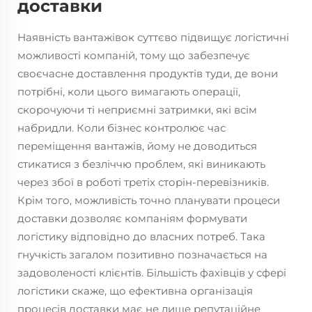
доставки
Наявність вантажівок суттєво підвищує логістичні
можливості компаній, тому що забезпечує
своєчасне доставлення продуктів туди, де вони
потрібні, коли цього вимагають операції,
скорочуючи ті неприємні затримки, які всім
набридли. Коли бізнес контролює час
переміщення вантажів, йому не доводиться
стикатися з безліччю проблем, які виникають
через збої в роботі третіх сторін-перевізників.
Крім того, можливість точно планувати процеси
доставки дозволяє компаніям формувати
логістику відповідно до власних потреб. Така
гнучкість загалом позитивно позначається на
задоволеності клієнтів. Більшість фахівців у сфері
логістики скаже, що ефективна організація
процесів доставки має не лише репутаційне