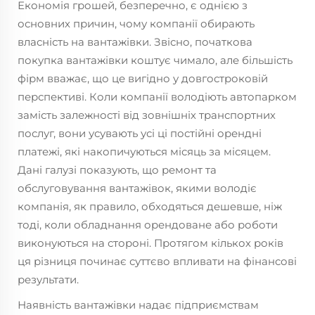
Економія грошей, безперечно, є однією з
основних причин, чому компанії обирають
власність на вантажівки. Звісно, початкова
покупка вантажівки коштує чимало, але більшість
фірм вважає, що це вигідно у довгостроковій
перспективі. Коли компанії володіють автопарком
замість залежності від зовнішніх транспортних
послуг, вони усувають усі ці постійні орендні
платежі, які накопичуються місяць за місяцем.
Дані галузі показують, що ремонт та
обслуговування вантажівок, якими володіє
компанія, як правило, обходяться дешевше, ніж
тоді, коли обладнання орендоване або роботи
виконуються на стороні. Протягом кількох років
ця різниця починає суттєво впливати на фінансові
результати.
Наявність вантажівки надає підприємствам