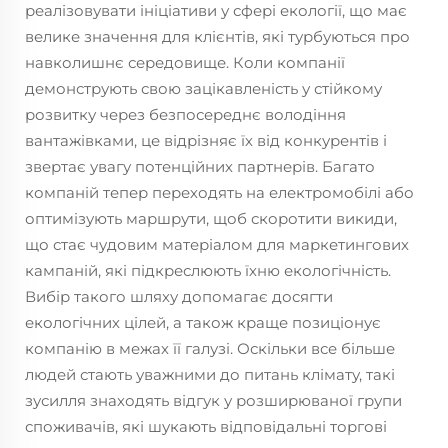
реалізовувати ініціативи у сфері екології, що має
велике значення для клієнтів, які турбуються про
навколишнє середовище. Коли компанії
демонструють свою зацікавленість у стійкому
розвитку через безпосереднє володіння
вантажівками, це відрізняє їх від конкурентів і
звертає увагу потенційних партнерів. Багато
компаній тепер переходять на електромобілі або
оптимізують маршрути, щоб скоротити викиди,
що стає чудовим матеріалом для маркетингових
кампаній, які підкреслюють їхню екологічність.
Вибір такого шляху допомагає досягти
екологічних цілей, а також краще позиціонує
компанію в межах її галузі. Оскільки все більше
людей стають уважними до питань клімату, такі
зусилля знаходять відгук у розширюваної групи
споживачів, які шукають відповідальні торгові