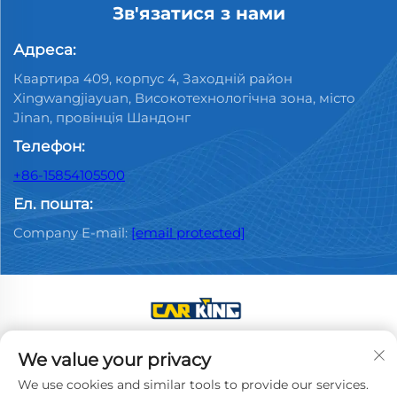
Зв'язатися з нами
Адреса:
Квартира 409, корпус 4, Заходній район
Xingwangjiayuan, Високотехнологічна зона, місто
Jinan, провінція Шандонг
Телефон:
+86-15854105500
Ел. пошта:
Company E-mail:
[email protected]
Copyright © 2025 China Jinan Youpin Used Car
We value your privacy
Dealership Co., Ltd. All rights reserved.
Політика
We use cookies and similar tools to provide our services.