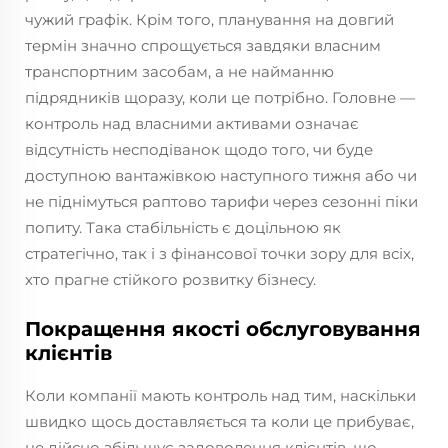
чужий графік. Крім того, планування на довгий
термін значно спрощується завдяки власним
транспортним засобам, а не найманню
підрядників щоразу, коли це потрібно. Головне —
контроль над власними активами означає
відсутність несподіванок щодо того, чи буде
доступною вантажівкою наступного тижня або чи
не піднімуться раптово тарифи через сезонні піки
попиту. Така стабільність є доцільною як
стратегічно, так і з фінансової точки зору для всіх,
хто прагне стійкого розвитку бізнесу.
Покращення якості обслуговування
клієнтів
Коли компанії мають контроль над тим, наскільки
швидко щось доставляється та коли це прибуває,
це дійсно збільшує задоволення клієнтів, що