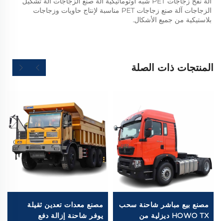
آلة نفخ زجاجات PET شبه أوتوماتيكية آلة صنع الزجاجات آلة تشكيل 
الزجاجات آلة صنع زجاجات PET مناسبة لإنتاج حاويات وزجاجات 
بلاستيكية من جميع الأشكال.   
المنتجات ذات الصلة
مصنع بيع مباشر شاحنة سحب
مصنع معدات تعدين ثقيلة
HOWO TX ديزلية من
يوفر شاحنة إزالة دفع