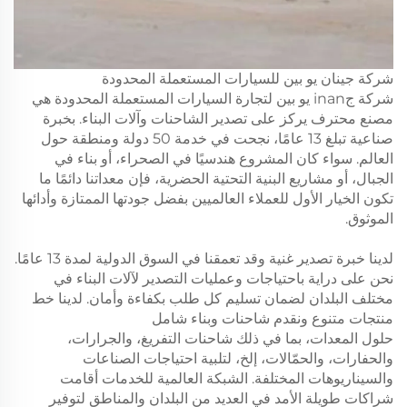
شركة جينان يو بين للسيارات المستعملة المحدودة
شركة جinan يو بين لتجارة السيارات المستعملة المحدودة هي
مصنع محترف يركز على تصدير الشاحنات وآلات البناء. بخبرة
صناعية تبلغ 13 عامًا، نجحت في خدمة 50 دولة ومنطقة حول
العالم. سواء كان المشروع هندسيًا في الصحراء، أو بناء في
الجبال، أو مشاريع البنية التحتية الحضرية، فإن معداتنا دائمًا ما
تكون الخيار الأول للعملاء العالميين بفضل جودتها الممتازة وأدائها
الموثوق.
لدينا خبرة تصدير غنية وقد تعمقنا في السوق الدولية لمدة 13 عامًا.
نحن على دراية باحتياجات وعمليات التصدير لآلات البناء في
مختلف البلدان لضمان تسليم كل طلب بكفاءة وأمان. لدينا خط
منتجات متنوع ونقدم شاحنات وبناء شامل
حلول المعدات، بما في ذلك شاحنات التفريغ، والجرارات،
والحفارات، والحمّالات، إلخ، لتلبية احتياجات الصناعات
والسيناريوهات المختلفة. الشبكة العالمية للخدمات أقامت
شراكات طويلة الأمد في العديد من البلدان والمناطق لتوفير