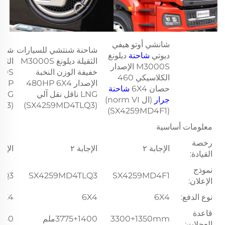
شانشي أوتو هيفي
شاحنة شنتشي للسيارات
شاحن
ديوتي
شاحنة
ديلونغ
الثقيلة ديلونغ M3000S
الثق
M3000S الإصدار
خفيفة الوزن النخبة
00S
الكلاسيكي 460
الإصدار 480HP 6X4
80HP
حصان 6X4
شاحنة
LNG ناقل نقل آلي
جرار
(ال norm VI)
(SX4259MD4TLQ3)
(SX4259MD4TLQ3)
(SX4259MD4F1)
معلومات أساسية
رخصة
الإجابة ٢
الإجابة ٢
الإجاب
القيادة:
نموذج
LQ3
SX4259MD4TLQ3
SX4259MD4F1
الإعلان:
نوع الدفع:
6X4
6X4
6X4
قاعدة
3300+1350mm
3775+1400ملم
+1350
العجلات: