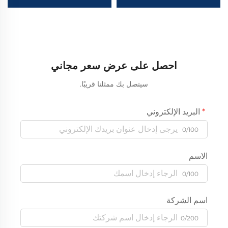
Sinotruk نوع 4x2 متوافقة
Xugong بنظام 6x4 حمولة
مع معيار أورو 5/6 بقدرة
60 طن بسعر رخيص
سحب 40 طن متاحة في
المخزون
احصل على عرض سعر مجاني
سيتصل بك ممثلنا قريبًا.
البريد الإلكتروني
0/100
الاسم
0/100
اسم الشركة
0/200