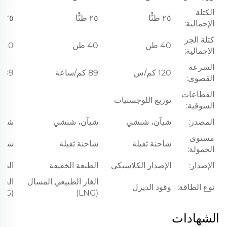
الكتلة
٢٥ طنًّا
٢٥ طنًّا
٢٥ طنًّا
الإجمالية:
كتلة الجر
40 طن
40 طن
40 طن
الإجمالية:
السرعة
120 كم/س
89 كم/ساعة
89 كم/ساعة
القصوى:
القطاعات
توزيع اللوجستيات
السوقية:
المصدر:
شيآن، شنشي
شيآن، شنشي
شيآن
مستوى
شاحنة ثقيلة
شاحنة ثقيلة
شاحن
الحمولة:
الإصدار:
الإصدار الكلاسيكي
الطبعة الخفيفة
الطبع
الغاز الطبيعي المسال
الغا
نوع الطاقة:
وقود الديزل
(LNG)
(LNG)
الشهادات