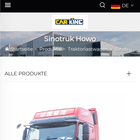
DE
Sinotruk Howo
Startseite
>
Produkte
>
Traktorlastwagen
>
Sinotruk Howo
ALLE PRODUKTE