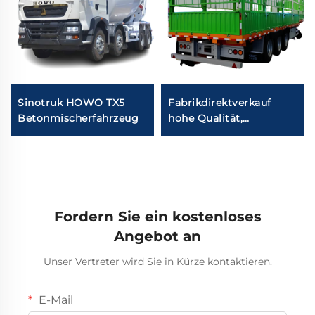
Sinotruk HOWO TX5
Fabrikdirektverkauf
Betonmischerfahrzeug
hohe Qualität,
Anpassung möglich 3
Achsen Gütertransport-
LKW Zaun-Semitrailer
Fordern Sie ein kostenloses
Angebot an
Unser Vertreter wird Sie in Kürze kontaktieren.
E-Mail