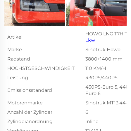
HOWO LNG T7H Tra
Artikel
Lkw
Marke
Sinotruk Howo
Radstand
3800+1400 mm
HÖCHSTGESCHWINDIGKEIT
110 KM/H
Leistung
430PS/440PS
430PS-Euro 5, 440
Emissionsstandard
Euro 6
Motorenmarke
Sinotruk MT13.44-
Anzahl der Zylinder
6
Zylinderanordnung
Inline
Verdrängung
12.419 L