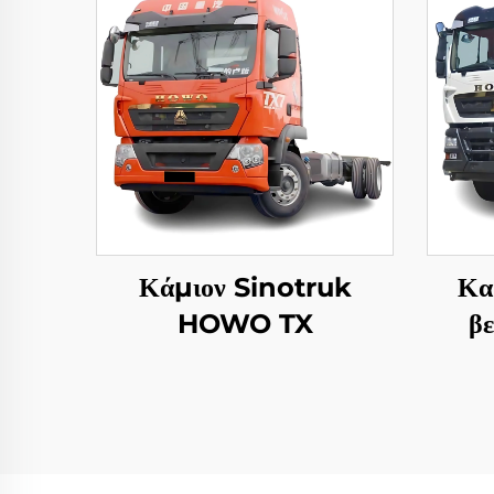
Κάμιον Sinotruk
Κα
HOWO TX
β