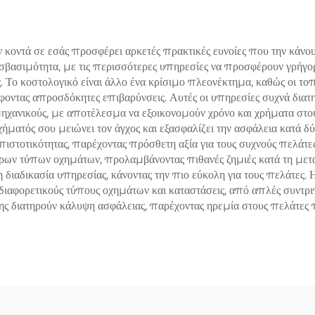
κοντά σε εσάς προσφέρει αρκετές πρακτικές ευνοίες που την κάνουν
σβασιμότητα, με τις περισσότερες υπηρεσίες να προσφέρουν γρήγορ
ας. Το κοστολογικό είναι άλλο ένα κρίσιμο πλεονέκτημα, καθώς οι 
είφοντας απροσδόκητες επιβαρύνσεις. Αυτές οι υπηρεσίες συχνά διατ
ανικούς, με αποτέλεσμα να εξοικονομούν χρόνο και χρήματα στους 
ήματός σου μειώνει τον άγχος και εξασφαλίζει την ασφάλεια κατά δ
τοτικότητας, παρέχοντας πρόσθετη αξία για τους συχνούς πελάτε
φόρων τύπων οχημάτων, προλαμβάνοντας πιθανές ζημιές κατά τη με
 διαδικασία υπηρεσίας, κάνοντας την πιο εύκολη για τους πελάτες
 διαφορετικούς τύπους οχημάτων και καταστάσεις, από απλές συντρι
ς διατηρούν κάλυψη ασφάλειας, παρέχοντας ηρεμία στους πελάτες π