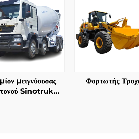
μίον μειγνύουσας
Φορτωτής Τροχ
ετονού Sinotruk
HOWO TX5