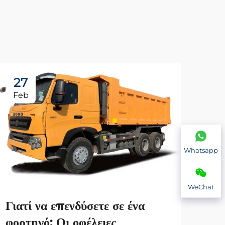
27
2
Feb
Fe
Whatsapp
WeChat
Γιατί να επενδύσετε σε ένα
φορτηγό; Οι οφέλειες