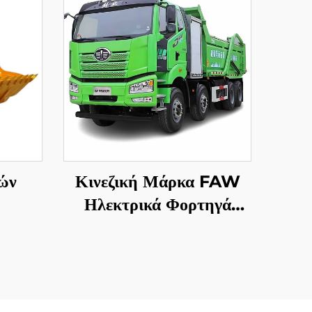
ών
Κινεζική Μάρκα FAW
Ηλεκτρικά Φορτηγά
Ανατροπή 8*4 50-60
Τόνων 400HP 450HP
12 Ρόδες Φορτηγό
Ανατροπή Με Μπαταρία