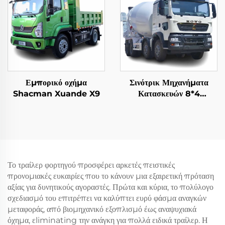
Εμπορικό οχήμα
Σινότρικ Μηχανήματα
Shacman Xuande X9
Κατασκευών 8*4
12Wheeler HOWO TX
340HP 10/12/14Cubic
Meters Τεχνουργήματα
Μείξης
Σιδηρομεταλλεύματος
Το τραίλερ φορτηγού προσφέρει αρκετές πειστικές
προνομιακές ευκαιρίες που το κάνουν μια εξαιρετική πρόταση
αξίας για δυνητικούς αγοραστές. Πρώτα και κύρια, το πολύλογο
σχεδιασμό του επιτρέπει να καλύπτει ευρύ φάσμα αναγκών
μεταφοράς, από βιομηχανικό εξοπλισμό έως αναψυχιακά
όχημα, εliminating την ανάγκη για πολλά ειδικά τραίλερ. Η