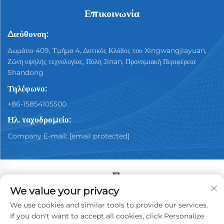
Επικοινωνία
Διεύθυνση:
Δωμάτιο 409, Τμήμα 4, Δυτικός Κλάδος του Xingwangjiayuan,
Ζώνη υψηλής τεχνολογίας, Πόλη Jinan, Προνομιακή Περιφέρεια
Shandong
Τηλέφωνο:
+86-15854105500
Ηλ. ταχυδρομείο:
Company E-mail:
[email protected]
We value your privacy
Πνευματικά δικαιώματα © 2025 Κίνα Jinan Youpin
We use cookies and similar tools to provide our services.
Μεταχειρισμένα Αυτοκίνητα Dealership Co., Ltd. Με την
If you don't want to accept all cookies, click Personalize