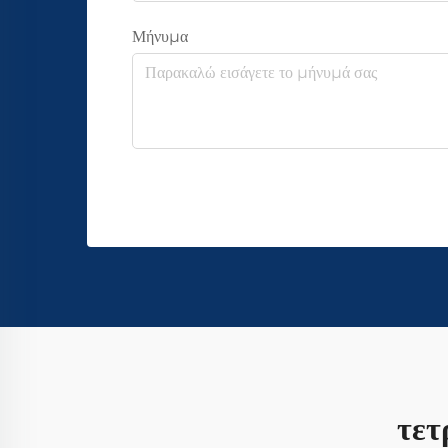
Μήνυμα
τετ