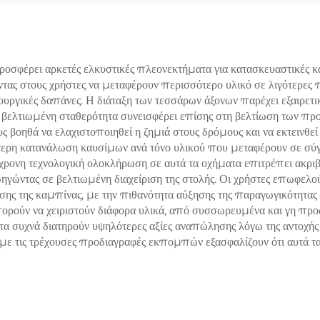
ροπή Με Μπαταρία
Μείξης
Σιδηρομεταλλεύμ
ροσφέρει αρκετές ελκυστικές πλεονεκτήματα για κατασκευαστικές κα
τας στους χρήστες να μεταφέρουν περισσότερο υλικό σε λιγότερες π
ουργικές δαπάνες. Η διάταξη των τεσσάρων άξονων παρέχει εξαιρετικ
 η βελτιωμένη σταθερότητα συνεισφέρει επίσης στη βελτίωση των πρ
οηθά να ελαχιστοποιηθεί η ζημιά στους δρόμους και να εκτεινθεί 
τερη κατανάλωση καυσίμων ανά τόνο υλικού που μεταφέρουν σε σύγ
ονη τεχνολογική ολοκλήρωση σε αυτά τα οχήματα επιτρέπει ακριβή
δηγώντας σε βελτιωμένη διαχείριση της στολής. Οι χρήστες επωφ
 της καμπίνας, με την πιθανότητα αύξησης της παραγωγικότητας κ
πορούν να χειριστούν διάφορα υλικά, από συσσωρευμένα και γη προ
τα συχνά διατηρούν υψηλότερες αξίες αναπώλησης λόγω της αντοχής 
 τις τρέχουσες προδιαγραφές εκπομπών εξασφαλίζουν ότι αυτά τα 