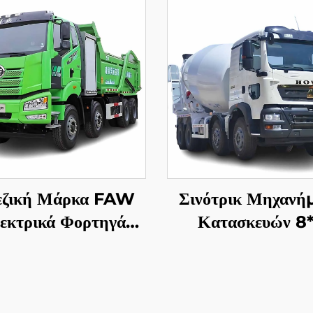
εζική Μάρκα FAW
Σινότρικ Μηχανή
εκτρικά Φορτηγά
Κατασκευών 8
τροπή 8*4 50-60
12Wheeler HOW
ων 400HP 450HP
340HP 10/12/14
2 Ρόδες Φορτηγό
Meters Τεχνουργ