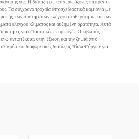
ακίνησης γης. Η διάταξη με τέσσερις άξονες επιτρέπει
ους. Τα σύγχρονα τροχαία άποσχεδιαστικά καμιόνια με
ροφής, των συστημάτων ελέγχου σταθερότητας και των
ήματα ελέγχου κλίματος και αυξημένη ορατότητα. Αυτά
αίτητες για απαιτητικές εφαρμογές. Ο κιβωτιός
ενώ αντιστέκεται στην έξωση και την ζημιά από
ε κρύο και διαφορετικές διατάξεις πίσω πύργων για