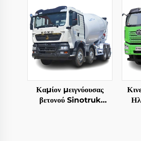
Καμίον μειγνύουσας
Κιν
βετονού Sinotruk
Ηλ
HOWO TX5
Ανα
Τόν
1