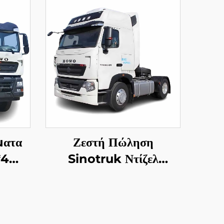
ματα
Ζεστή Πώληση
*4
Sinotruk Ντίζελ
O TX
Τρακτέρ Φορτηγό Euro2
Cubic
440HP 4*2 6*4 40
ήματα
Τόνων Τρακτέρ Φορτηγό