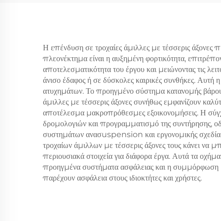
Ανατ
Η επένδυση σε τροχαίες άμιλλες με τέσσερις άξονες π
πλεονέκτημα είναι η αυξημένη φορτικότητα, επιτρέπον
αποτελεσματικότητα του έργου και μειώνοντας τις λειτ
άνισο έδαφος ή σε δύσκολες καιρικές συνθήκες. Αυτή
ατυχημάτων. Το προηγμένο σύστημα κατανομής βάρους β
άμιλλες με τέσσερις άξονες συνήθως εμφανίζουν καλύ
αποτέλεσμα μακροπρόθεσμες εξοικονομήσεις. Η σύγχρ
δρομολογιών και προγραμματισμό της συντήρησης, ο
συστημάτων ανασuspension και εργονομικής σχεδίασης
τροχαίων άμιλλων με τέσσερις άξονες τους κάνει να μ
περιουσιακά στοιχεία για διάφορα έργα. Αυτά τα οχήμα
προηγμένα συστήματα ασφάλειας και η συμμόρφωση με
παρέχουν ασφάλεια στους ιδιοκτήτες και χρήστες.