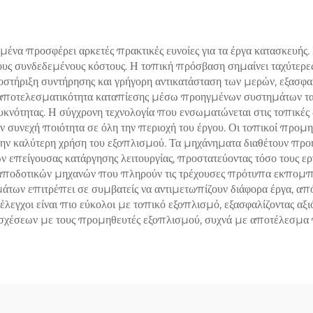
Πώληση
ένα προσφέρει αρκετές πρακτικές ευνοίες για τα έργα κατασκευής.
ους συνδεδεμένους κόστους. Η τοπική πρόσβαση σημαίνει ταχύτερες 
στήριξη συντήρησης και γρήγορη αντικατάσταση των μερών, εξασφαλί
 αποτελεσματικότητα καταπίεσης μέσω προηγμένων συστημάτων τα
υκνότητας. Η σύγχρονη τεχνολογία που ενσωματώνεται στις τοπικές
ύν συνεχή ποιότητα σε όλη την περιοχή του έργου. Οι τοπικοί προ
ς την καλύτερη χρήση του εξοπλισμού. Τα μηχάνηματα διαθέτουν 
επείγουσας κατάργησης λειτουργίας, προστατεύοντας τόσο τους ερ
ω αποδοτικών μηχανών που πληρούν τις τρέχουσες πρότυπα εκπομ
των επιτρέπει σε συμβατείς να αντιμετωπίζουν διάφορα έργα, από
έλεγχοι είναι πιο εύκολοι με τοπικό εξοπλισμό, εξασφαλίζοντας α
ή σχέσεων με τους προμηθευτές εξοπλισμού, συχνά με αποτέλεσμα 