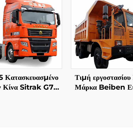
5 Κατασκευασμένο
Τιμή εργοστασίου
ν Κίνα Sitrak G7S
Μάρκα Beiben Ει
ρέων Καθήκοντος
Φορτηγά Εκσκα
ορτηγό 4x2 6x4
480HP 30-40 Τ
ρακτέρ Φορτηγό
Χωρητικότητα Στ
αλή προς Πώληση
Φορτηγό Εκσκαφής