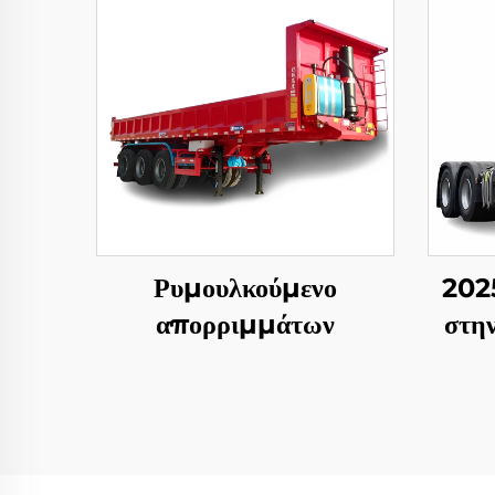
Ρυμουλκούμενο
202
απορριμμάτων
στη
Βα
Φ
Τ
Κεφ