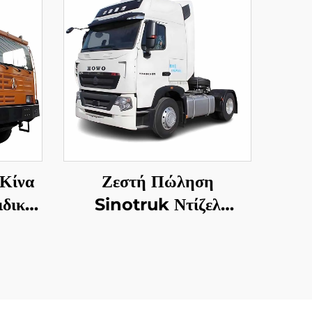
 Κίνα
Ζεστή Πώληση
δικά
Sinotruk Ντίζελ
φής
Τρακτέρ Φορτηγό Euro2
όνων
440HP 4*2 6*4 40
αθερό
Τόνων Τρακτέρ Φορτηγό
 προς
Κεφαλή Σε Καλή