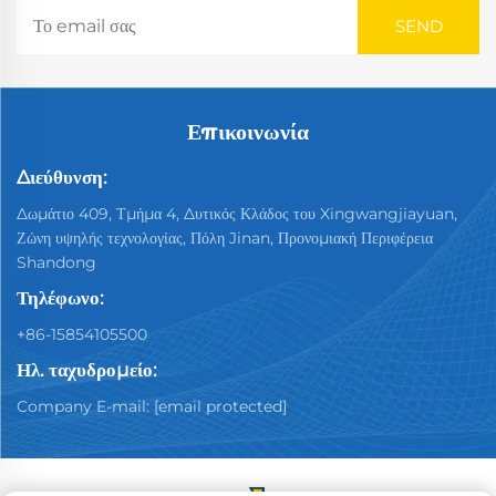
Επικοινωνία
Διεύθυνση:
Δωμάτιο 409, Τμήμα 4, Δυτικός Κλάδος του Xingwangjiayuan,
Ζώνη υψηλής τεχνολογίας, Πόλη Jinan, Προνομιακή Περιφέρεια
Shandong
Τηλέφωνο:
+86-15854105500
Ηλ. ταχυδρομείο:
Company E-mail:
[email protected]